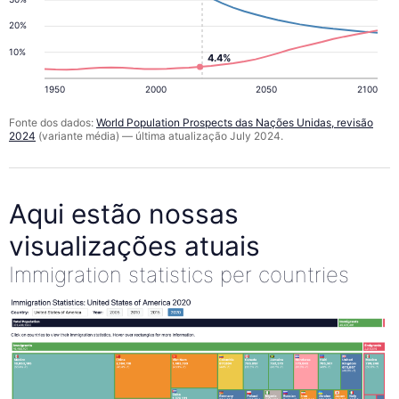
20%
10%
4.4%
1950
2000
2050
2100
Fonte dos dados:
World Population Prospects das Nações Unidas, revisão
2024
(variante média) — última atualização July 2024.
Aqui estão nossas
visualizações atuais
Immigration statistics per countries