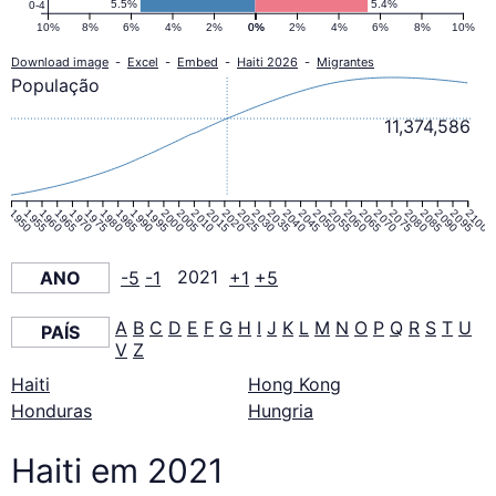
5.5%
5.4%
0-4
10%
8%
6%
4%
2%
0%
0%
2%
4%
6%
8%
10%
Download image
-
Excel
-
Embed
-
Haiti 2026
-
Migrantes
População
11,374,586
1950
1955
1960
1965
1970
1975
1980
1985
1990
1995
2000
2005
2010
2015
2020
2025
2030
2035
2040
2045
2050
2055
2060
2065
2070
2075
2080
2085
2090
2095
2100
ANO
-5
-1
2021
+1
+5
A
B
C
D
E
F
G
H
I
J
K
L
M
N
O
P
Q
R
S
T
U
PAÍS
V
Z
Haiti
Hong Kong
Honduras
Hungria
Haiti em 2021