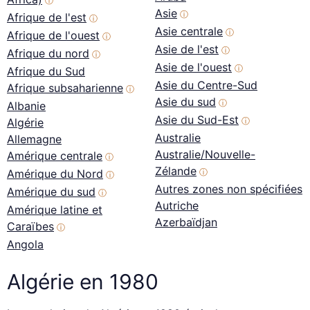
ⓘ
Asie
ⓘ
Afrique de l'est
ⓘ
Asie centrale
ⓘ
Afrique de l'ouest
ⓘ
Asie de l'est
ⓘ
Afrique du nord
ⓘ
Asie de l'ouest
ⓘ
Afrique du Sud
Asie du Centre-Sud
Afrique subsaharienne
ⓘ
Asie du sud
ⓘ
Albanie
Asie du Sud-Est
Algérie
ⓘ
Australie
Allemagne
Australie/Nouvelle-
Amérique centrale
ⓘ
Zélande
Amérique du Nord
ⓘ
ⓘ
Autres zones non spécifiées
Amérique du sud
ⓘ
Autriche
Amérique latine et
Azerbaïdjan
Caraïbes
ⓘ
Angola
Algérie en 1980