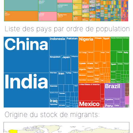
Liste des pays par ordre de population
Origine du stock de migrants: