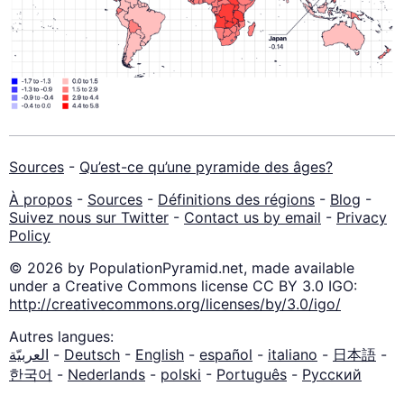
Sources
-
Qu’est-ce qu’une pyramide des âges?
À propos
-
Sources
-
Définitions des régions
-
Blog
-
Suivez nous sur Twitter
-
Contact us by email
-
Privacy
Policy
© 2026 by PopulationPyramid.net, made available
under a Creative Commons license CC BY 3.0 IGO:
http://creativecommons.org/licenses/by/3.0/igo/
Autres langues:
العربيّة
-
Deutsch
-
English
-
español
-
italiano
-
日本語
-
한국어
-
Nederlands
-
polski
-
Português
-
Русский