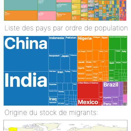
Liste des pays par ordre de population
Origine du stock de migrants: