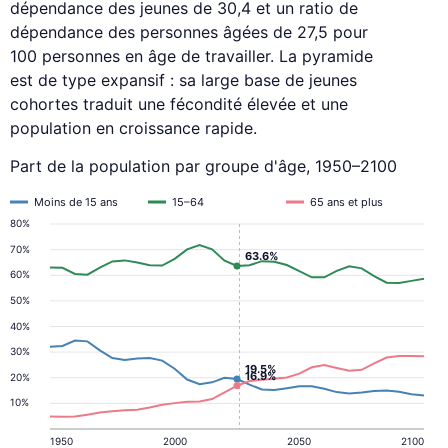
dépendance des jeunes de 30,4 et un ratio de
dépendance des personnes âgées de 27,5 pour
100 personnes en âge de travailler. La pyramide
est de type expansif : sa large base de jeunes
cohortes traduit une fécondité élevée et une
population en croissance rapide.
Part de la population par groupe d'âge, 1950–2100
Moins de 15 ans
15–64
65 ans et plus
80%
70%
63.6%
60%
50%
40%
30%
19.5%
16.9%
20%
10%
1950
2000
2050
2100