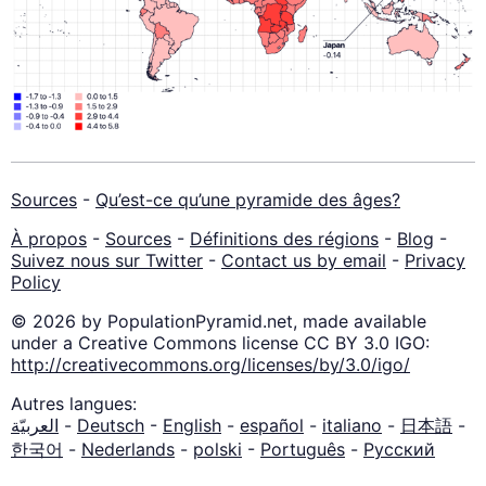
Sources
-
Qu’est-ce qu’une pyramide des âges?
À propos
-
Sources
-
Définitions des régions
-
Blog
-
Suivez nous sur Twitter
-
Contact us by email
-
Privacy
Policy
© 2026 by PopulationPyramid.net, made available
under a Creative Commons license CC BY 3.0 IGO:
http://creativecommons.org/licenses/by/3.0/igo/
Autres langues:
العربيّة
-
Deutsch
-
English
-
español
-
italiano
-
日本語
-
한국어
-
Nederlands
-
polski
-
Português
-
Русский