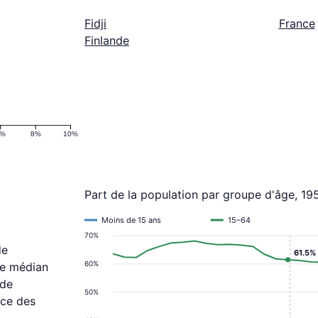
Fidji
France
Finlande
6%
8%
10%
Part de la population par groupe d'âge, 1
Moins de 15 ans
15–64
70%
de
61.5%
60%
ge médian
 de
50%
nce des