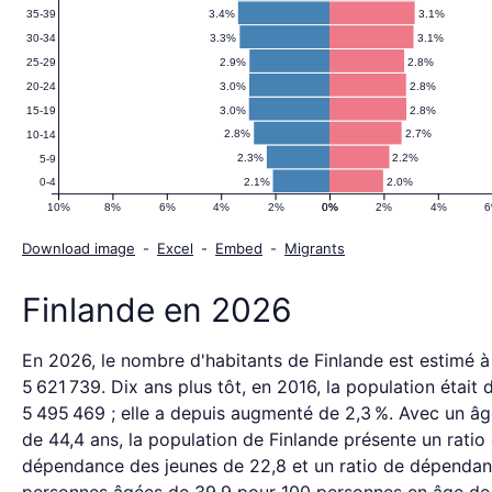
(1950–
3.4%
3.1%
35-39
3.3%
3.1%
30-34
2100)
2.9%
2.8%
25-29
3.0%
2.8%
20-24
3.0%
2.8%
15-19
2.8%
2.7%
10-14
2.3%
2.2%
5-9
2.1%
2.0%
0-4
10%
8%
6%
4%
2%
0%
0%
2%
4%
Download image
-
Excel
-
Embed
-
Migrants
Finlande en 2026
En 2026, le nombre d'habitants de Finlande est estimé à
5 621 739. Dix ans plus tôt, en 2016, la population était 
5 495 469 ; elle a depuis augmenté de 2,3 %. Avec un â
de 44,4 ans, la population de Finlande présente un ratio
dépendance des jeunes de 22,8 et un ratio de dépenda