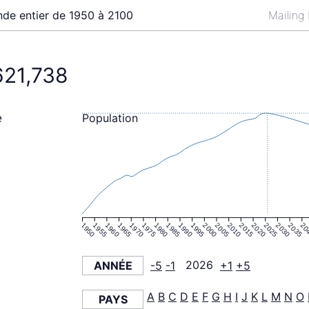
de entier de 1950 à 2100
Mailing
621,738
Population
e
1950
1955
1960
1965
1970
1975
1980
1985
1990
1995
2000
2005
2010
2015
2020
2025
2030
2035
20
ANNÉE
-5
-1
2026
+1
+5
A
B
C
D
E
F
G
H
I
J
K
L
M
N
O
PAYS