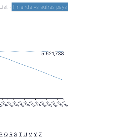
 List
-
Finlande vs autres pays
5,621,738
40
2045
2050
2055
2060
2065
2070
2075
2080
2085
2090
2095
2100
P
Q
R
S
T
U
V
Y
Z