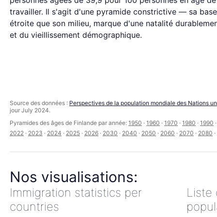
personnes âgées de 39,9 pour 100 personnes en âge de
travailler. Il s'agit d'une pyramide constrictive — sa base
étroite que son milieu, marque d'une natalité durablemen
et du vieillissement démographique.
Source des données :
Perspectives de la population mondiale des Nations un
jour July 2024.
Pyramides des âges de Finlande par année:
1950
·
1960
·
1970
·
1980
·
1990
2022
·
2023
·
2024
·
2025
·
2026
·
2030
·
2040
·
2050
·
2060
·
2070
·
2080
·
Nos visualisations:
Immigration statistics per
Liste
countries
popul