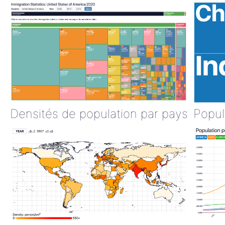
Densités de population par pays
Popul