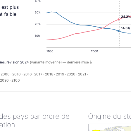
40%
 est plus
30%
t faible
24.2%
20%
14.3%
10%
1950
2000
ies, révision 2024
(variante moyenne) — dernière mise à
·
2000
·
2010
·
2016
·
2017
·
2018
·
2019
·
2020
·
2021
·
2090
·
2100
 des pays par ordre de
Origine du st
ation