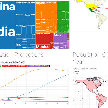
ation Projections
Population G
Year