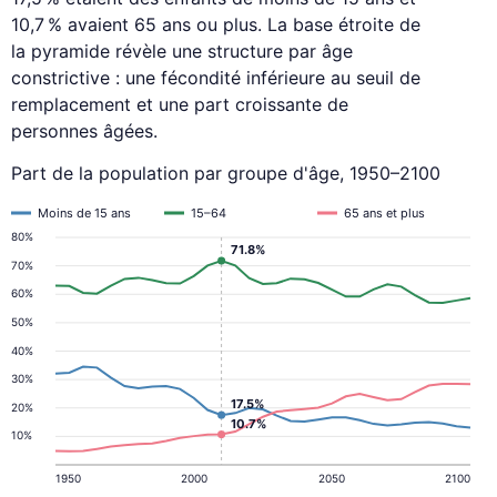
10,7 % avaient 65 ans ou plus. La base étroite de
la pyramide révèle une structure par âge
constrictive : une fécondité inférieure au seuil de
remplacement et une part croissante de
personnes âgées.
Part de la population par groupe d'âge, 1950–2100
Moins de 15 ans
15–64
65 ans et plus
80%
71.8%
70%
60%
50%
40%
30%
17.5%
20%
10.7%
10%
1950
2000
2050
2100