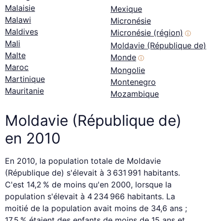
Malaisie
Mexique
Malawi
Micronésie
Maldives
Micronésie (région)
ⓘ
Mali
Moldavie (République de)
Malte
Monde
ⓘ
Maroc
Mongolie
Martinique
Montenegro
Mauritanie
Mozambique
Moldavie (République de)
en 2010
En 2010, la population totale de Moldavie
(République de) s'élevait à 3 631 991 habitants.
C'est 14,2 % de moins qu'en 2000, lorsque la
population s'élevait à 4 234 966 habitants. La
moitié de la population avait moins de 34,6 ans ;
17,5 % étaient des enfants de moins de 15 ans et