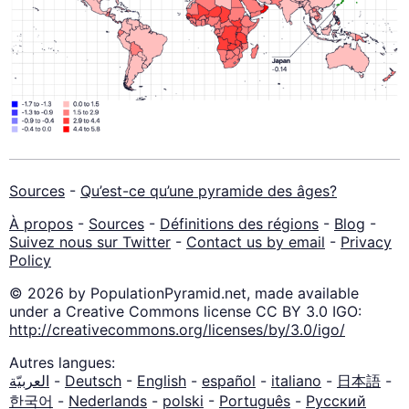
Sources
-
Qu’est-ce qu’une pyramide des âges?
À propos
-
Sources
-
Définitions des régions
-
Blog
-
Suivez nous sur Twitter
-
Contact us by email
-
Privacy
Policy
© 2026 by PopulationPyramid.net, made available
under a Creative Commons license CC BY 3.0 IGO:
http://creativecommons.org/licenses/by/3.0/igo/
Autres langues:
العربيّة
-
Deutsch
-
English
-
español
-
italiano
-
日本語
-
한국어
-
Nederlands
-
polski
-
Português
-
Русский