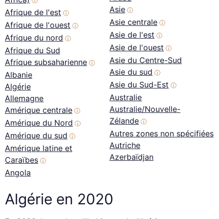
ⓘ
Asie
ⓘ
Afrique de l'est
ⓘ
Asie centrale
ⓘ
Afrique de l'ouest
ⓘ
Asie de l'est
ⓘ
Afrique du nord
ⓘ
Asie de l'ouest
ⓘ
Afrique du Sud
Asie du Centre-Sud
Afrique subsaharienne
ⓘ
Asie du sud
ⓘ
Albanie
Asie du Sud-Est
Algérie
ⓘ
Australie
Allemagne
Australie/Nouvelle-
Amérique centrale
ⓘ
Zélande
Amérique du Nord
ⓘ
ⓘ
Autres zones non spécifiées
Amérique du sud
ⓘ
Autriche
Amérique latine et
Azerbaïdjan
Caraïbes
ⓘ
Angola
Algérie en 2020