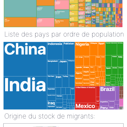
Liste des pays par ordre de population
Origine du stock de migrants: