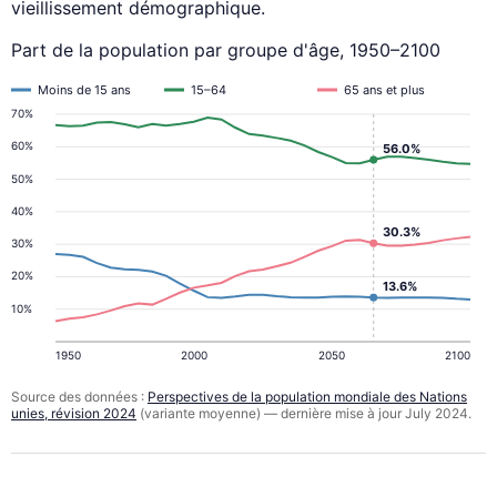
vieillissement démographique.
Part de la population par groupe d'âge, 1950–2100
Moins de 15 ans
15–64
65 ans et plus
70%
60%
56.0%
50%
40%
30.3%
30%
20%
13.6%
10%
1950
2000
2050
2100
Source des données :
Perspectives de la population mondiale des Nations
unies, révision 2024
(variante moyenne) — dernière mise à jour July 2024.