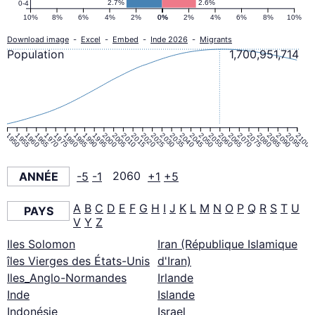
2.7%
2.6%
0-4
10%
8%
6%
4%
2%
0%
0%
2%
4%
6%
8%
10%
Download image
-
Excel
-
Embed
-
Inde 2026
-
Migrants
Population
1,700,951,714
1950
1955
1960
1965
1970
1975
1980
1985
1990
1995
2000
2005
2010
2015
2020
2025
2030
2035
2040
2045
2050
2055
2060
2065
2070
2075
2080
2085
2090
2095
2100
ANNÉE
-5
-1
2060
+1
+5
A
B
C
D
E
F
G
H
I
J
K
L
M
N
O
P
Q
R
S
T
U
PAYS
V
Y
Z
Iles Solomon
Iran (République Islamique
îles Vierges des États-Unis
d'Iran)
Iles_Anglo-Normandes
Irlande
Inde
Islande
Indonésie
Israel