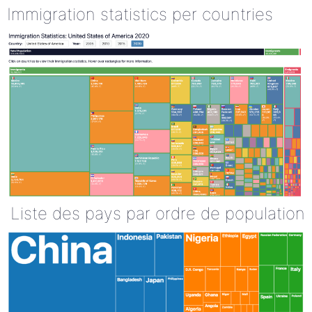
Immigration statistics per countries
Liste des pays par ordre de population