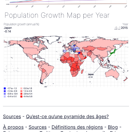
Population Growth Map per Year
Sources
-
Qu’est-ce qu’une pyramide des âges?
À propos
-
Sources
-
Définitions des régions
-
Blog
-