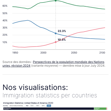
60%
50%
40%
30%
22.3%
20%
10.3%
10%
1950
2000
2050
2100
Source des données :
Perspectives de la population mondiale des Nations
unies, révision 2024
(variante moyenne) — dernière mise à jour July 2024.
Nos visualisations:
Immigration statistics per countries