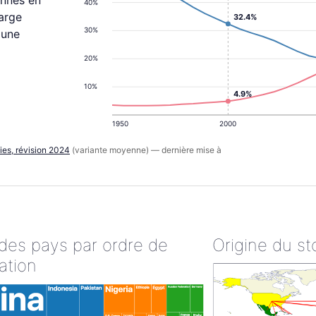
onnes en
40%
large
32.4%
30%
 une
20%
10%
4.9%
1950
2000
ies, révision 2024
(variante moyenne) — dernière mise à
 des pays par ordre de
Origine du st
ation