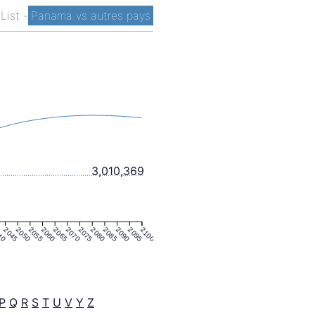
 List
-
Panama vs autres pays
3,010,369
40
2045
2050
2055
2060
2065
2070
2075
2080
2085
2090
2095
2100
P
Q
R
S
T
U
V
Y
Z