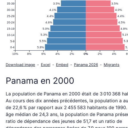
2000
3.5%
3.5%
35-39
4.1%
4.0%
30-34
4.4%
4.4%
25-29
4.6%
4.5%
20-24
5.0%
4.8%
15-19
5.3%
5.1
10-14
5.5%
5.
5-9
5.8%
5
0-4
10%
8%
6%
4%
2%
0%
0%
2%
4%
Download image
-
Excel
-
Embed
-
Panama 2026
-
Migrants
Panama en 2000
La population de Panama en 2000 était de 3 010 368 hab
Au cours des dix années précédentes, la population a 
de 22,6 % par rapport aux 2 455 583 habitants de 1990.
âge médian de 24,3 ans, la population de Panama présen
ratio de dépendance des jeunes de 51,7 et un ratio de