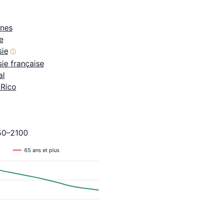
ines
e
sie
ⓘ
ie française
al
 Rico
950–2100
65 ans et plus