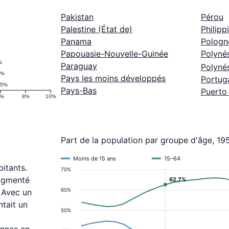
Pakistan
Pérou
Palestine (État de)
Philipp
Panama
Pologn
Papouasie-Nouvelle-Guinée
Polyné
%
Paraguay
Polynés
3%
Pays les moins développés
Portug
.5%
Pays-Bas
Puerto
6%
8%
10%
Part de la population par groupe d'âge, 1
Moins de 15 ans
15–64
itants.
70%
augmenté
62.7%
60%
 Avec un
tait un
50%