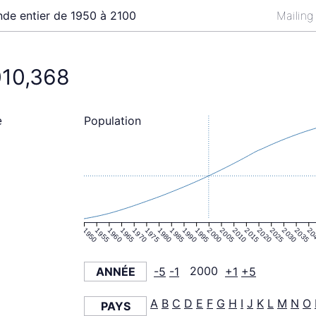
de entier de 1950 à 2100
Mailing
010,368
Population
e
1950
1955
1960
1965
1970
1975
1980
1985
1990
1995
2000
2005
2010
2015
2020
2025
2030
2035
20
ANNÉE
-5
-1
2000
+1
+5
A
B
C
D
E
F
G
H
I
J
K
L
M
N
O
PAYS