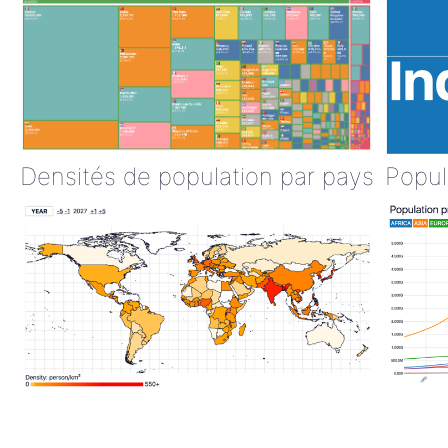
Densités de population par pays
Popul