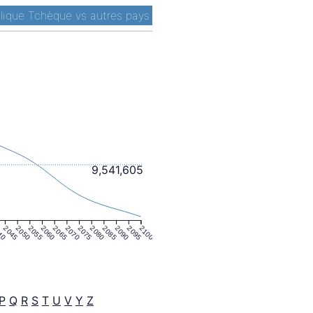
lique Tchèque vs autres pays
9,541,605
40
2045
2050
2055
2060
2065
2070
2075
2080
2085
2090
2095
2100
P
Q
R
S
T
U
V
Y
Z