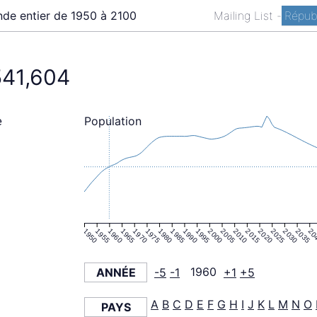
de entier de 1950 à 2100
Mailing List
-
Répub
541,604
Population
e
1950
1955
1960
1965
1970
1975
1980
1985
1990
1995
2000
2005
2010
2015
2020
2025
2030
2035
20
ANNÉE
-5
-1
1960
+1
+5
A
B
C
D
E
F
G
H
I
J
K
L
M
N
O
PAYS