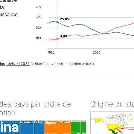
xpansive
la
40%
oissance
30%
25.6%
20%
9.4%
10%
1950
2000
ies, révision 2024
(variante moyenne) — dernière mise à
 des pays par ordre de
Origine du st
ation