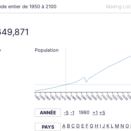
de entier de 1950 à 2100
Mailing Lis
649,871
Population
e
1950
1955
1960
1965
1970
1975
1980
1985
1990
1995
2000
2005
2010
2015
2020
2025
2030
2035
20
ANNÉE
-5
-1
1980
+1
+5
A
B
C
D
E
F
G
H
I
J
K
L
M
N
O
PAYS