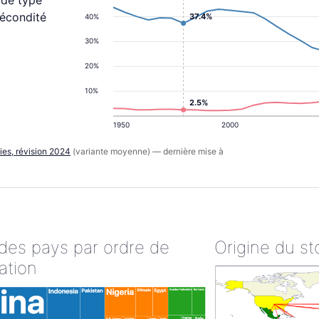
 de type
fécondité
37.4%
40%
30%
20%
10%
2.5%
1950
2000
ies, révision 2024
(variante moyenne) — dernière mise à
 des pays par ordre de
Origine du st
ation