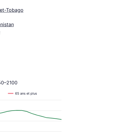
-et-Tobago
nistan
e
950–2100
65 ans et plus