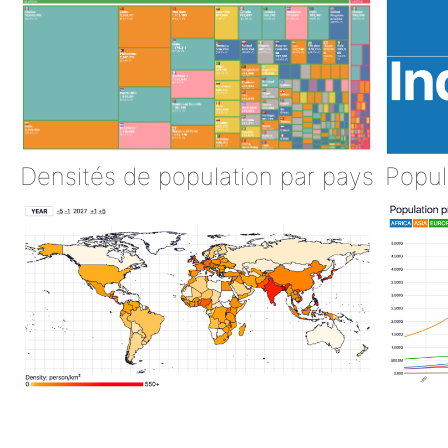
Densités de population par pays
Popul