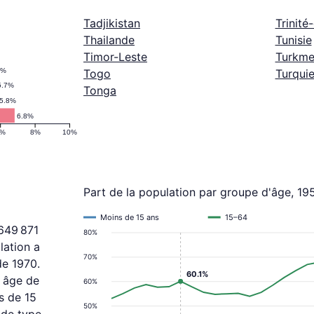
Tadjikistan
Trinité
Thailande
Tunisie
Timor-Leste
Turkme
%
3%
Togo
Turqui
5.7%
Tonga
5.8%
6.8%
6%
8%
10%
Part de la population par groupe d'âge, 1
Moins de 15 ans
15–64
 649 871
80%
lation a
70%
de 1970.
60.1%
n âge de
60%
s de 15
50%