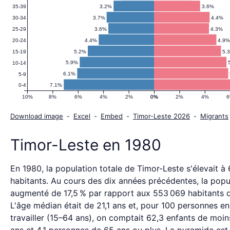
Leste
3.2%
3.6%
35-39
3.7%
4.4%
30-34
1980
3.6%
4.3%
25-29
4.4%
4.9
20-24
5.2%
5.
15-19
5.9%
10-14
6.1%
5-9
7.1%
0-4
10%
8%
6%
4%
2%
0%
0%
2%
4%
Download image
-
Excel
-
Embed
-
Timor-Leste 2026
-
Migrants
Timor-Leste en 1980
En 1980, la population totale de Timor-Leste s'élevait à
habitants. Au cours des dix années précédentes, la popu
augmenté de 17,5 % par rapport aux 553 069 habitants 
L'âge médian était de 21,1 ans et, pour 100 personnes e
travailler (15–64 ans), on comptait 62,3 enfants de moin