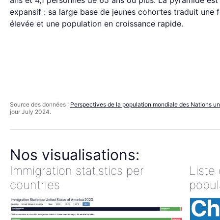
ans et 4,1 personnes de 65 ans ou plus. La pyramide est
expansif : sa large base de jeunes cohortes traduit une 
élevée et une population en croissance rapide.
Source des données :
Perspectives de la population mondiale des Nations un
jour July 2024.
Nos visualisations:
Immigration statistics per
Liste
countries
popul