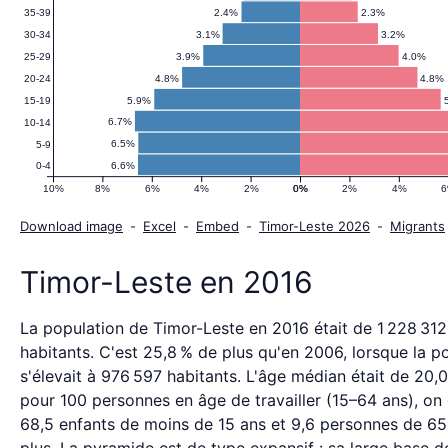
Leste
2.4%
2.3%
35-39
3.1%
3.2%
30-34
2016
3.9%
4.0%
25-29
4.8%
4.8%
20-24
5.9%
15-19
6.7%
10-14
6.5%
5-9
6.6%
0-4
10%
8%
6%
4%
2%
0%
0%
2%
4%
Download image
-
Excel
-
Embed
-
Timor-Leste 2026
-
Migrants
Timor-Leste en 2016
La population de Timor-Leste en 2016 était de 1 228 312
habitants. C'est 25,8 % de plus qu'en 2006, lorsque la p
s'élevait à 976 597 habitants. L'âge médian était de 20,0
pour 100 personnes en âge de travailler (15–64 ans), on
68,5 enfants de moins de 15 ans et 9,6 personnes de 65