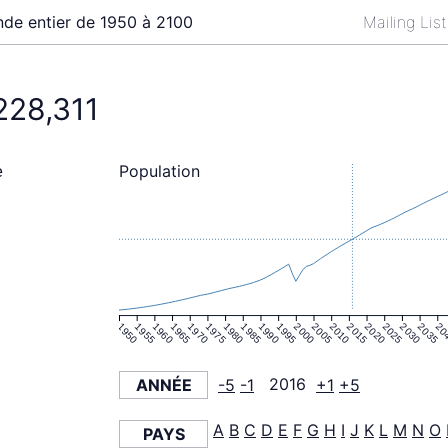
de entier de 1950 à 2100
Mailing Lis
228,311
Population
e
1950
1955
1960
1965
1970
1975
1980
1985
1990
1995
2000
2005
2010
2015
2020
2025
2030
2035
20
ANNÉE
-5
-1
2016
+1
+5
A
B
C
D
E
F
G
H
I
J
K
L
M
N
O
PAYS