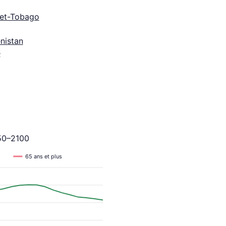
-et-Tobago
nistan
e
950–2100
65 ans et plus