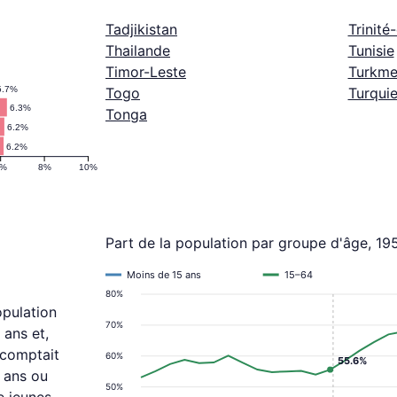
Tadjikistan
Trinité
Thailande
Tunisie
Timor-Leste
Turkme
5.7%
Togo
Turqui
6.3%
Tonga
6.2%
6.2%
6%
8%
10%
Part de la population par groupe d'âge, 1
Moins de 15 ans
15–64
80%
opulation
70%
 ans et,
 comptait
60%
55.6%
 ans ou
50%