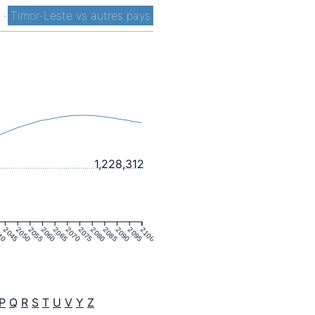
t
-
Timor-Leste vs autres pays
1,228,312
40
2045
2050
2055
2060
2065
2070
2075
2080
2085
2090
2095
2100
P
Q
R
S
T
U
V
Y
Z