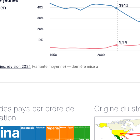
e jeunes
39.1%
 en
40%
30%
20%
10%
5.3%
1950
2000
ies, révision 2024
(variante moyenne) — dernière mise à
 des pays par ordre de
Origine du st
ation