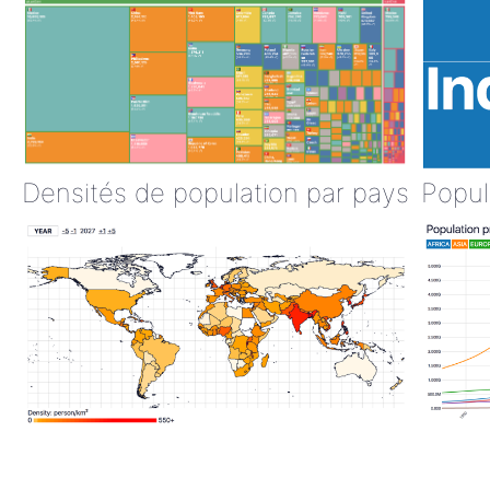
Densités de population par pays
Popul