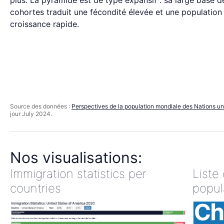
plus. La pyramide est de type expansif : sa large base d
cohortes traduit une fécondité élevée et une population
croissance rapide.
Source des données :
Perspectives de la population mondiale des Nations un
jour July 2024.
Nos visualisations:
Immigration statistics per
Liste
countries
popul