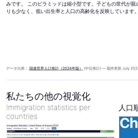
口
みです。 このピラミッドは縮小型です。子どもの世代が親
りも少なく、低い出生率と人口の高齢化を反映しています
ピ
ラ
ミ
データ出典：
国連世界人口推計（2024年版）
(中位推計) — 最終更新 July 202
ッ
私たちの他の視覚化
Immigration statistics per
人口
countries
ド