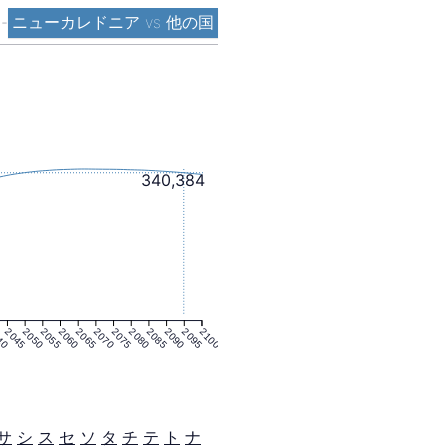
ト
-
ニューカレドニア vs 他の国
340,384
40
2045
2050
2055
2060
2065
2070
2075
2080
2085
2090
2095
2100
サ
シ
ス
セ
ソ
タ
チ
テ
ト
ナ