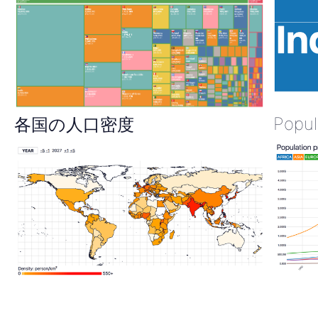
2095
年
Popul
各国の人口密度