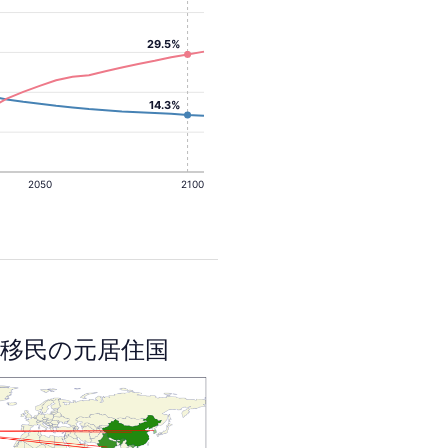
29.5%
14.3%
2050
2100
移民の元居住国