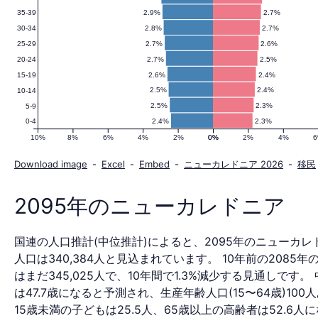
2.9%
2.7%
35-39
ド
2.8%
2.7%
30-34
2.7%
2.6%
25-29
2.7%
2.5%
20-24
ニ
2.6%
2.4%
15-19
2.5%
2.4%
10-14
2.5%
2.3%
5-9
2.4%
2.3%
0-4
ア
10%
8%
6%
4%
2%
0%
0%
2%
4%
Download image
-
Excel
-
Embed
-
ニューカレドニア 2026
-
移民
の
2095年のニューカレドニア
国連の人口推計(中位推計)によると、2095年のニューカレ
人
人口は340,384人と見込まれています。 10年前の2085年
はまだ345,025人で、10年間で1.3%減少する見通しです。
は47.7歳になると予測され、生産年齢人口(15〜64歳)100
15歳未満の子どもは25.5人、65歳以上の高齢者は52.6人