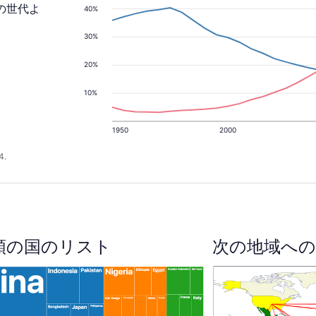
の世代よ
40%
。
30%
20%
10%
1950
2000
4.
順の国のリスト
次の地域への