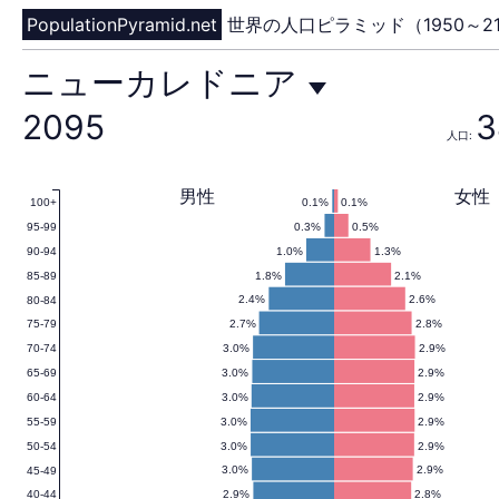
PopulationPyramid.net
世界の人口ピラミッド（1950～21
ニ
ニューカレドニア
2095
3
人口:
ュ
男性
女性
0.1%
0.1%
100+
0.3%
0.5%
95-99
ー
1.0%
1.3%
90-94
1.8%
2.1%
85-89
2.4%
2.6%
80-84
2.7%
2.8%
75-79
カ
3.0%
2.9%
70-74
3.0%
2.9%
65-69
3.0%
2.9%
60-64
3.0%
2.9%
55-59
レ
3.0%
2.9%
50-54
3.0%
2.9%
45-49
2.9%
2.8%
40-44