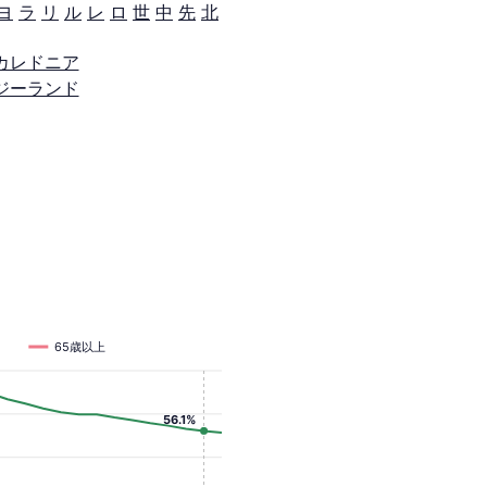
ヨ
ラ
リ
ル
レ
ロ
世
中
先
北
カレドニア
ジーランド
65歳以上
56.1%