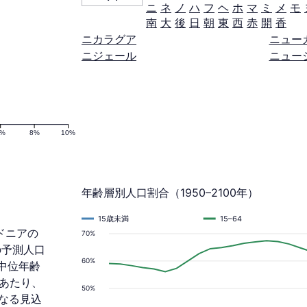
ニ
ネ
ノ
ハ
フ
ヘ
ホ
マ
ミ
メ
モ
南
大
後
日
朝
東
西
赤
開
香
ニカラグア
ニュー
ニジェール
ニュー
6%
8%
10%
年齢層別人口割合（1950–2100年）
15歳未満
15–64
ドニアの
70%
の予測人口
60%
 中位年齢
人あたり、
50%
になる見込