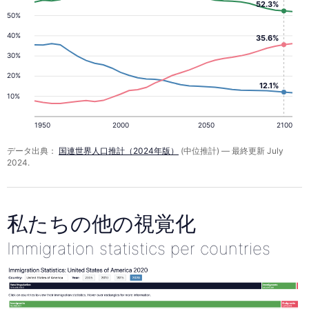
52.3%
50%
40%
35.6%
30%
20%
12.1%
10%
1950
2000
2050
2100
データ出典：
国連世界人口推計（2024年版）
(中位推計) — 最終更新 July
2024.
私たちの他の視覚化
Immigration statistics per countries