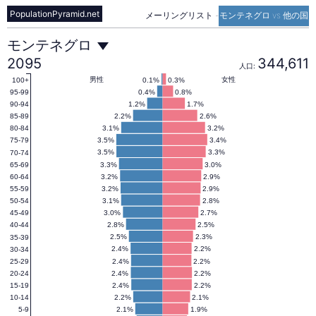
PopulationPyramid.net
メーリングリスト
-
モンテネグロ vs 他の国
モ
モンテネグロ
2095
344,611
人口:
ン
男性
女性
0.1%
0.3%
100+
0.4%
0.8%
95-99
1.2%
1.7%
90-94
2.2%
2.6%
85-89
テ
3.1%
3.2%
80-84
3.5%
3.4%
75-79
3.5%
3.3%
70-74
ネ
3.3%
3.0%
65-69
3.2%
2.9%
60-64
3.2%
2.9%
55-59
グ
3.1%
2.8%
50-54
3.0%
2.7%
45-49
2.8%
2.5%
40-44
ロ
2.5%
2.3%
35-39
2.4%
2.2%
30-34
2.4%
2.2%
25-29
2.4%
2.2%
20-24
の
2.4%
2.2%
15-19
2.2%
2.1%
10-14
2.1%
1.9%
5-9