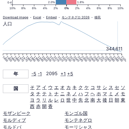
人
2.0%
1.8%
0-4
10%
8%
6%
4%
2%
0%
0%
2%
4%
6%
8%
10%
口
Download image
-
Excel
-
Embed
-
モンテネグロ 2026
-
移民
人口
ピ
ラ
344,611
1950
1955
1960
1965
1970
1975
1980
1985
1990
1995
2000
2005
2010
2015
2020
2025
2030
2035
2040
2045
2050
2055
2060
2065
2070
2075
2080
2085
2090
2095
2100
ミ
年
-5
-1
2095
+1
+5
ッ
そ
ア
イ
ウ
エ
オ
カ
キ
ク
ケ
コ
サ
シ
ス
セ
ソ
国
タ
チ
テ
ト
ナ
ニ
ネ
ノ
ハ
フ
ヘ
ホ
マ
ミ
メ
モ
ド
ヨ
ラ
リ
ル
レ
ロ
世
中
先
北
南
大
後
日
朝
東
西
赤
開
香
2095
モザンビーク
モンゴル国
モルディブ
モンテネグロ
年
モルドバ
モーリシャス