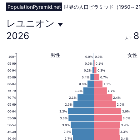
PopulationPyramid.net
世界の人口ピラミッド（1950～21
レ
レユニオン
2026
8
人口:
ユ
男性
女性
0.0%
0.0%
100+
0.0%
0.1%
95-99
ニ
0.2%
0.3%
90-94
0.4%
0.7%
85-89
0.8%
1.1%
80-84
1.3%
1.7%
75-79
オ
2.1%
2.4%
70-74
2.6%
2.9%
65-69
3.3%
3.6%
60-64
3.3%
3.6%
55-59
ン
3.0%
3.4%
50-54
2.8%
3.3%
45-49
2.7%
3.4%
40-44