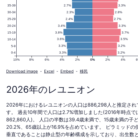
2.7%
3.3%
35-39
の
2.3%
2.8%
30-34
2.4%
2.7%
25-29
3.4%
3.3%
20-24
人
3.8%
3.7%
15-19
3.6%
3.5%
10-14
3.3%
3.2%
5-9
3.3%
3.2%
0-4
口
10%
8%
6%
4%
2%
0%
0%
2%
4%
Download image
-
Excel
-
Embed
-
移民
ピ
2026年のレユニオン
2026年におけるレユニオンの人口は886,298人と推定さ
ラ
す。 過去10年間で人口は2.7%増加しました(2016年時点で
862,860人)。 人口の半数は39.4歳未満で、15歳未満の子
20.2%、65歳以上が16.9%を占めています。 ピラミッド
垂直であることは静止型の年齢構成を示しており、出生数