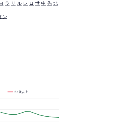
ヨ
ラ
リ
ル
レ
ロ
世
中
先
北
オン
65歳以上