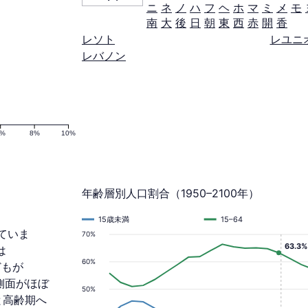
ニ
ネ
ノ
ハ
フ
ヘ
ホ
マ
ミ
メ
モ
南
大
後
日
朝
東
西
赤
開
香
レソト
レユニ
レバノン
6%
8%
10%
年齢層別人口割合（1950–2100年）
15歳未満
15–64
れていま
70%
63.3%
は
60%
どもが
の側面がほぼ
50%
と高齢期へ