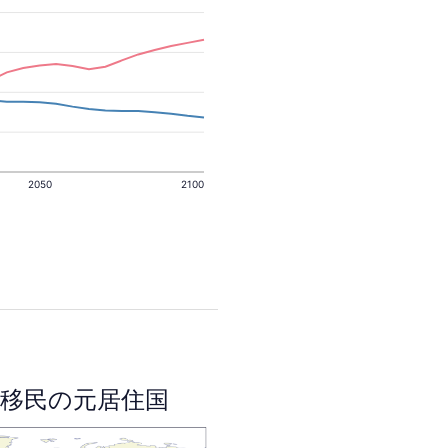
2050
2100
移民の元居住国