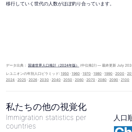
ミ
移行していく世代の人数がほぼ釣り合っています。
ッ
ド
（1950–
データ出典：
国連世界人口推計（2024年版）
(中位推計) — 最終更新 July 202
レユニオンの年別人口ピラミッド:
1950
·
1960
·
1970
·
1980
·
1990
·
2000
·
20
2024
·
2025
·
2026
·
2030
·
2040
·
2050
·
2060
·
2070
·
2080
·
2090
·
2100
2100
私たちの他の視覚化
年）
Immigration statistics per
人口
countries