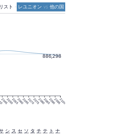
リスト
-
レユニオン vs 他の国
886,298
40
2045
2050
2055
2060
2065
2070
2075
2080
2085
2090
2095
2100
サ
シ
ス
セ
ソ
タ
チ
テ
ト
ナ