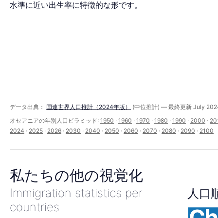
ミ
水準に近い出生率に特徴的な形です。
ッ
ド
データ出典：
国連世界人口推計（2024年版）
(中位推計) — 最終更新 July 202
（1950–
オセアニアの年別人口ピラミッド:
1950
·
1960
·
1970
·
1980
·
1990
·
2000
·
20
2024
·
2025
·
2026
·
2030
·
2040
·
2050
·
2060
·
2070
·
2080
·
2090
·
2100
2100
私たちの他の視覚化
年）
Immigration statistics per
人口
countries