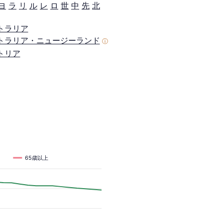
ヨ
ラ
リ
ル
レ
ロ
世
中
先
北
トラリア
トラリア・ニュージーランド
ⓘ
トリア
65歳以上