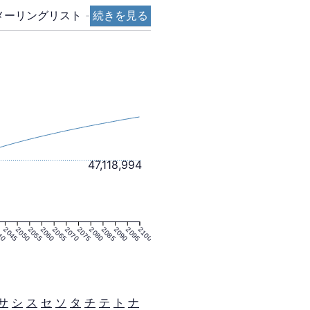
メーリングリスト
-
続きを見る
47,118,994
40
2045
2050
2055
2060
2065
2070
2075
2080
2085
2090
2095
2100
サ
シ
ス
セ
ソ
タ
チ
テ
ト
ナ