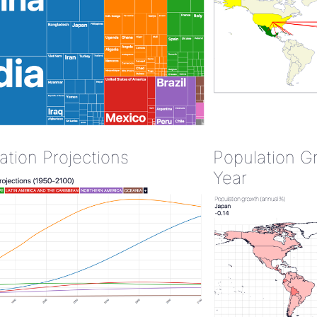
ation Projections
Population G
Year