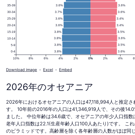
3.6%
3.6%
35-39
の
3.7%
3.6%
30-34
3.6%
3.4%
25-29
3.6%
3.4%
20-24
人
3.8%
3.5%
15-19
3.8%
3.6%
10-14
3.8%
3.5%
5-9
3.8%
3.6%
0-4
口
10%
8%
6%
4%
2%
0%
0%
2%
4%
Download image
-
Excel
-
Embed
ピ
2026年のオセアニア
2026年におけるオセアニアの人口は47,118,994人と推定
ラ
す。 10年前の2016年の人口は41,346,919人で、その後14.
ました。 中位年齢は34.6歳で、オセアニアの年少人口指数は
老年人口指数は22.1(生産年齢人口100人あたり)です。 こ
のピラミッドです。高齢層を除く各年齢層の人数がほぼ同