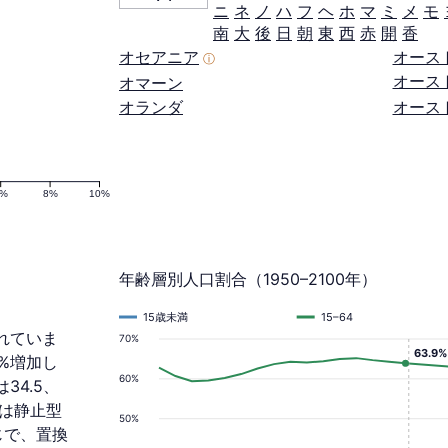
ニ
ネ
ノ
ハ
フ
ヘ
ホ
マ
ミ
メ
モ
南
大
後
日
朝
東
西
赤
開
香
オセアニア
オース
ⓘ
オース
オマーン
オランダ
オース
6%
8%
10%
年齢層別人口割合（1950–2100年）
15歳未満
15–64
されていま
70%
63.9%
0%増加し
60%
34.5、
れは静止型
50%
じで、置換