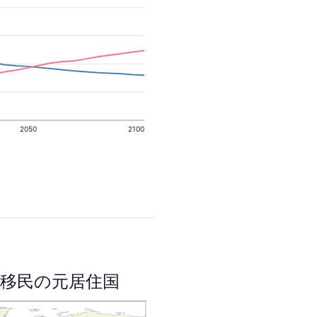
2050
2100
移民の元居住国