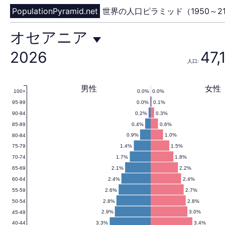
PopulationPyramid.net
世界の人口ピラミッド（1950～21
オ
オセアニア
2026
47,
人口:
セ
男性
女性
0.0%
0.0%
100+
0.0%
0.1%
95-99
ア
0.2%
0.3%
90-94
0.4%
0.6%
85-89
0.9%
1.0%
80-84
1.4%
1.5%
75-79
ニ
1.7%
1.8%
70-74
2.1%
2.2%
65-69
2.4%
2.4%
60-64
2.6%
2.7%
55-59
ア
2.8%
2.8%
50-54
2.9%
3.0%
45-49
3.3%
3.4%
40-44