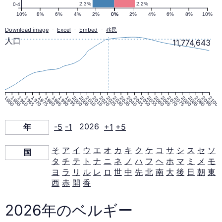
ピ
2.3%
2.2%
0-4
10%
8%
6%
4%
2%
0%
0%
2%
4%
6%
8%
10%
ラ
Download image
-
Excel
-
Embed
-
移民
人口
11,774,643
ミ
ッ
1950
1955
1960
1965
1970
1975
1980
1985
1990
1995
2000
2005
2010
2015
2020
2025
2030
2035
2040
2045
2050
2055
2060
2065
2070
2075
2080
2085
2090
2095
2100
ド
年
-5
-1
2026
+1
+5
（1950–
そ
ア
イ
ウ
エ
オ
カ
キ
ク
ケ
コ
サ
シ
ス
セ
ソ
国
タ
チ
テ
ト
ナ
ニ
ネ
ノ
ハ
フ
ヘ
ホ
マ
ミ
メ
モ
2100
ヨ
ラ
リ
ル
レ
ロ
世
中
先
北
南
大
後
日
朝
東
西
赤
開
香
年）
2026年のベルギー