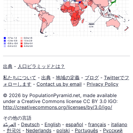
出典
-
人口ピラミッドとは？
私たちについて
-
出典
-
地域の定義
-
ブログ
-
Twitterでフ
ォローします
-
Contact us by email
-
Privacy Policy
© 2026 by PopulationPyramid.net, made available
under a Creative Commons license CC BY 3.0 IGO:
http://creativecommons.org/licenses/by/3.0/igo/
その他の言語
العربيّة
-
Deutsch
-
English
-
español
-
français
-
italiano
-
한국어
-
Nederlands
-
polski
-
Português
-
Русский