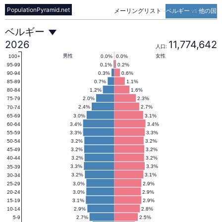
PopulationPyramid.net
メーリングリスト
-
ベルギー vs 他の国
ベ
ベルギー
2026
11,774,642
人口:
ル
男性
女性
0.0%
0.0%
100+
0.1%
0.2%
95-99
0.3%
0.6%
90-94
0.7%
1.1%
85-89
ギ
1.2%
1.6%
80-84
2.0%
2.3%
75-79
2.4%
2.7%
70-74
ー
3.0%
3.1%
65-69
3.4%
3.4%
60-64
3.3%
3.3%
55-59
の
3.2%
3.2%
50-54
3.2%
3.2%
45-49
3.2%
3.2%
40-44
人
3.3%
3.3%
35-39
3.2%
3.1%
30-34
3.0%
2.9%
25-29
3.0%
2.9%
20-24
口
3.1%
2.9%
15-19
2.9%
2.8%
10-14
2.7%
2.5%
5-9