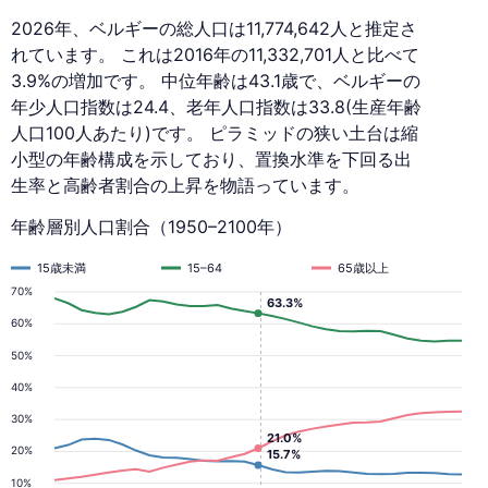
2026年、ベルギーの総人口は11,774,642人と推定さ
れています。 これは2016年の11,332,701人と比べて
3.9%の増加です。 中位年齢は43.1歳で、ベルギーの
年少人口指数は24.4、老年人口指数は33.8(生産年齢
人口100人あたり)です。 ピラミッドの狭い土台は縮
小型の年齢構成を示しており、置換水準を下回る出
生率と高齢者割合の上昇を物語っています。
年齢層別人口割合（1950–2100年）
15歳未満
15–64
65歳以上
70%
63.3%
60%
50%
40%
30%
21.0%
20%
15.7%
10%