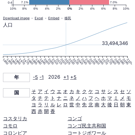
ル
7.1%
7.0%
0-4
10%
8%
6%
4%
2%
0%
0%
2%
4%
6%
8%
10%
の
Download image
-
Excel
-
Embed
-
移民
人口
人
33,494,346
口
1950
1955
1960
1965
1970
1975
1980
1985
1990
1995
2000
2005
2010
2015
2020
2025
2030
2035
2040
2045
2050
2055
2060
2065
2070
2075
2080
2085
2090
2095
2100
ピ
年
-5
-1
2026
+1
+5
ラ
そ
ア
イ
ウ
エ
オ
カ
キ
ク
ケ
コ
サ
シ
ス
セ
ソ
国
タ
チ
テ
ト
ナ
ニ
ネ
ノ
ハ
フ
ヘ
ホ
マ
ミ
メ
モ
ミ
ヨ
ラ
リ
ル
レ
ロ
世
中
先
北
南
大
後
日
朝
東
西
赤
開
香
ッ
コスタリカ
コンゴ
コモロ
コンゴ民主共和国
コロンビア
コートジボワール