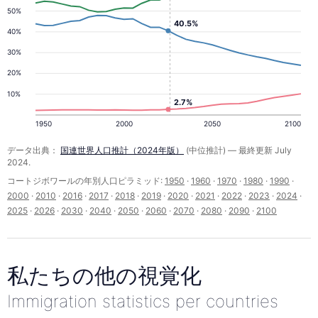
50%
40.5%
40%
30%
20%
10%
2.7%
1950
2000
2050
2100
データ出典：
国連世界人口推計（2024年版）
(中位推計) — 最終更新 July
2024.
コートジボワールの年別人口ピラミッド:
1950
·
1960
·
1970
·
1980
·
1990
·
2000
·
2010
·
2016
·
2017
·
2018
·
2019
·
2020
·
2021
·
2022
·
2023
·
2024
·
2025
·
2026
·
2030
·
2040
·
2050
·
2060
·
2070
·
2080
·
2090
·
2100
私たちの他の視覚化
Immigration statistics per countries