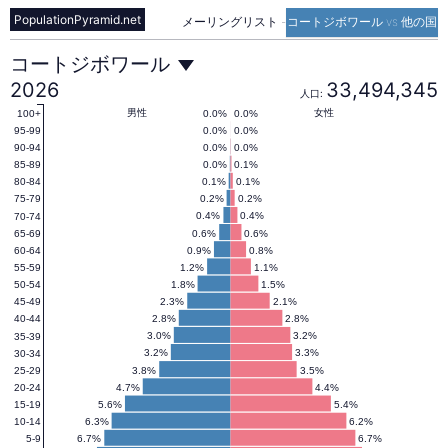
PopulationPyramid.net
メーリングリスト
-
コートジボワール vs 他の国
コ
コートジボワール
2026
33,494,345
人口:
ー
男性
女性
0.0%
0.0%
100+
0.0%
0.0%
95-99
0.0%
0.0%
90-94
0.0%
0.1%
85-89
ト
0.1%
0.1%
80-84
0.2%
0.2%
75-79
0.4%
0.4%
70-74
ジ
0.6%
0.6%
65-69
0.9%
0.8%
60-64
1.2%
1.1%
55-59
ボ
1.8%
1.5%
50-54
2.3%
2.1%
45-49
2.8%
2.8%
40-44
ワ
3.0%
3.2%
35-39
3.2%
3.3%
30-34
3.8%
3.5%
25-29
4.7%
4.4%
20-24
ー
5.6%
5.4%
15-19
6.3%
6.2%
10-14
6.7%
6.7%
5-9