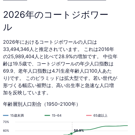
ド
2026年のコートジボワー
（1950–
ル
2100
2026年におけるコートジボワールの人口は
年）
33,494,346人と推定されています。 これは2016年
の25,989,404人と比べて28.9%の増加です。 中位年
齢は19.5歳で、コートジボワールの年少人口指数は
69.9、老年人口指数は4.7(生産年齢人口100人あた
り)です。 このピラミッドは拡大型です。若い世代が
形づくる幅広い裾野は、高い出生率と急速な人口増
加を反映しています。
年齢層別人口割合（1950–2100年）
15歳未満
15–64
65歳以上
70%
56.9%
60%