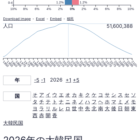
ピ
1.2%
1.2%
0-4
10%
8%
6%
4%
2%
0%
0%
2%
4%
6%
8%
10%
ラ
Download image
-
Excel
-
Embed
-
移民
人口
51,600,388
ミ
ッ
1950
1955
1960
1965
1970
1975
1980
1985
1990
1995
2000
2005
2010
2015
2020
2025
2030
2035
2040
2045
2050
2055
2060
2065
2070
2075
2080
2085
2090
2095
2100
ド
年
-5
-1
2026
+1
+5
（1950–
そ
ア
イ
ウ
エ
オ
カ
キ
ク
ケ
コ
サ
シ
ス
セ
ソ
国
タ
チ
テ
ト
ナ
ニ
ネ
ノ
ハ
フ
ヘ
ホ
マ
ミ
メ
モ
2100
ヨ
ラ
リ
ル
レ
ロ
世
中
先
北
南
大
後
日
朝
東
西
赤
開
香
年）
大韓民国
2026年の大韓民国