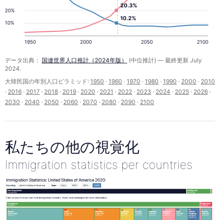
20.3%
20%
10.2%
10%
1950
2000
2050
2100
データ出典：
国連世界人口推計（2024年版）
(中位推計) — 最終更新 July
2024.
大韓民国の年別人口ピラミッド:
1950
·
1960
·
1970
·
1980
·
1990
·
2000
·
2010
·
2016
·
2017
·
2018
·
2019
·
2020
·
2021
·
2022
·
2023
·
2024
·
2025
·
2026
·
2030
·
2040
·
2050
·
2060
·
2070
·
2080
·
2090
·
2100
私たちの他の視覚化
Immigration statistics per countries