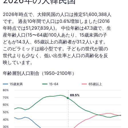
2026年時点で、大韓民国の人口は推定51,600,388人
です。 過去10年間で人口は0.6%増加しました(2016
年時点では51,297,839人)。 中位年齢は47.3歳で、生
産年齢人口(15〜64歳)100人あたり、15歳未満の子
どもが14.3人、65歳以上の高齢者が31.2人います。
このピラミッドは縮小型です。子どもの世代が親の
世代よりも少なく、低い出生率と人口の高齢化を反
映しています。
年齢層別人口割合（1950–2100年）
15歳未満
15–64
65歳以上
80%
69.5%
70%
60%
50%
40%
30%