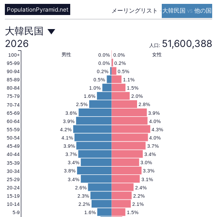
PopulationPyramid.net
メーリングリスト
-
大韓民国 vs 他の国
大
大韓民国
2026
51,600,388
人口:
韓
男性
女性
0.0%
0.0%
100+
0.0%
0.2%
95-99
0.2%
0.5%
90-94
0.5%
1.1%
85-89
民
1.0%
1.5%
80-84
1.6%
2.0%
75-79
2.5%
2.8%
70-74
国
3.6%
3.9%
65-69
3.9%
4.0%
60-64
4.2%
4.3%
55-59
の
4.1%
4.0%
50-54
3.9%
3.7%
45-49
3.7%
3.4%
40-44
人
3.4%
3.0%
35-39
3.8%
3.3%
30-34
3.4%
3.1%
25-29
2.6%
2.4%
20-24
口
2.3%
2.2%
15-19
2.2%
2.1%
10-14
1.6%
1.5%
5-9