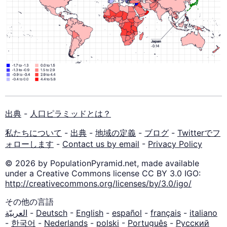
出典
-
人口ピラミッドとは？
私たちについて
-
出典
-
地域の定義
-
ブログ
-
Twitterでフ
ォローします
-
Contact us by email
-
Privacy Policy
© 2026 by PopulationPyramid.net, made available
under a Creative Commons license CC BY 3.0 IGO:
http://creativecommons.org/licenses/by/3.0/igo/
その他の言語
العربيّة
-
Deutsch
-
English
-
español
-
français
-
italiano
-
한국어
-
Nederlands
-
polski
-
Português
-
Русский