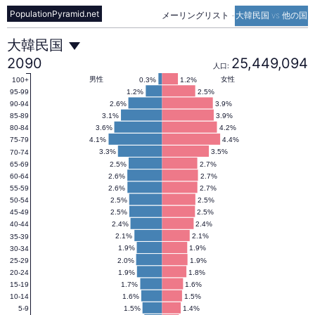
PopulationPyramid.net
メーリングリスト
-
大韓民国 vs 他の国
大
大韓民国
2090
25,449,094
人口:
韓
男性
女性
0.3%
1.2%
100+
1.2%
2.5%
95-99
2.6%
3.9%
90-94
3.1%
3.9%
85-89
民
3.6%
4.2%
80-84
4.1%
4.4%
75-79
3.3%
3.5%
70-74
国
2.5%
2.7%
65-69
2.6%
2.7%
60-64
2.6%
2.7%
55-59
の
2.5%
2.5%
50-54
2.5%
2.5%
45-49
2.4%
2.4%
40-44
人
2.1%
2.1%
35-39
1.9%
1.9%
30-34
2.0%
1.9%
25-29
1.9%
1.8%
20-24
口
1.7%
1.6%
15-19
1.6%
1.5%
10-14
1.5%
1.4%
5-9