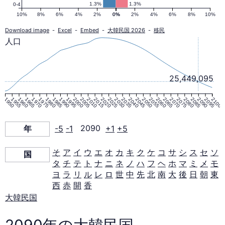
ピ
1.3%
1.3%
0-4
10%
8%
6%
4%
2%
0%
0%
2%
4%
6%
8%
10%
ラ
Download image
-
Excel
-
Embed
-
大韓民国 2026
-
移民
人口
ミ
25,449,095
ッ
1950
1955
1960
1965
1970
1975
1980
1985
1990
1995
2000
2005
2010
2015
2020
2025
2030
2035
2040
2045
2050
2055
2060
2065
2070
2075
2080
2085
2090
2095
2100
ド
年
-5
-1
2090
+1
+5
2090
そ
ア
イ
ウ
エ
オ
カ
キ
ク
ケ
コ
サ
シ
ス
セ
ソ
国
年
タ
チ
テ
ト
ナ
ニ
ネ
ノ
ハ
フ
ヘ
ホ
マ
ミ
メ
モ
ヨ
ラ
リ
ル
レ
ロ
世
中
先
北
南
大
後
日
朝
東
西
赤
開
香
大韓民国
2090年の大韓民国