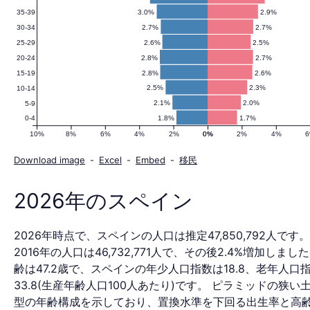
3.0%
2.9%
35-39
人
2.7%
2.7%
30-34
2.6%
2.5%
25-29
2.8%
2.7%
20-24
口
2.8%
2.6%
15-19
2.5%
2.3%
10-14
2.1%
2.0%
5-9
1.8%
1.7%
0-4
ピ
10%
8%
6%
4%
2%
0%
0%
2%
4%
Download image
-
Excel
-
Embed
-
移民
ラ
2026年のスペイン
2026年時点で、スペインの人口は推定47,850,792人です。
ミ
2016年の人口は46,732,771人で、その後2.4%増加しまし
齢は47.2歳で、スペインの年少人口指数は18.8、老年人口
33.8(生産年齢人口100人あたり)です。 ピラミッドの狭い
型の年齢構成を示しており、置換水準を下回る出生率と高