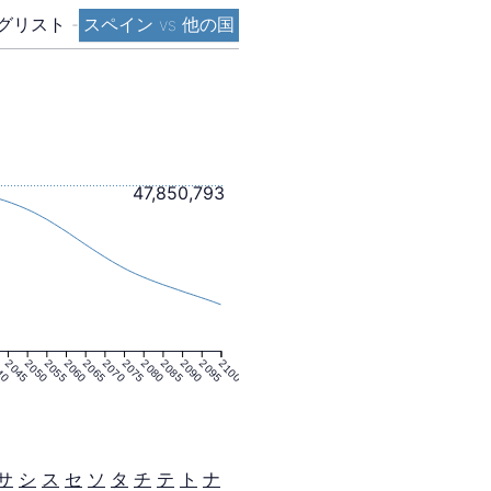
グリスト
-
スペイン vs 他の国
47,850,793
40
2045
2050
2055
2060
2065
2070
2075
2080
2085
2090
2095
2100
サ
シ
ス
セ
ソ
タ
チ
テ
ト
ナ