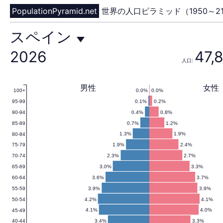
PopulationPyramid.net
世界の人口ピラミッド（1950～21
ス
スペイン
2026
47,
人口:
ペ
男性
女性
0.0%
0.0%
100+
0.1%
0.2%
95-99
イ
0.4%
0.8%
90-94
0.7%
1.2%
85-89
1.3%
1.9%
80-84
1.9%
2.4%
75-79
ン
2.3%
2.7%
70-74
3.0%
3.3%
65-69
3.6%
3.7%
60-64
3.9%
3.9%
55-59
の
4.2%
4.1%
50-54
4.1%
4.0%
45-49
3.4%
3.3%
40-44