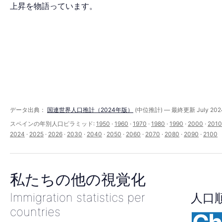
ッ
上昇を物語っています。
ド
（1950–
2100
データ出典：
国連世界人口推計（2024年版）
(中位推計) — 最終更新 July 202
スペインの年別人口ピラミッド:
1950
·
1960
·
1970
·
1980
·
1990
·
2000
·
2010
2024
·
2025
·
2026
·
2030
·
2040
·
2050
·
2060
·
2070
·
2080
·
2090
·
2100
年）
私たちの他の視覚化
Immigration statistics per
人口
countries