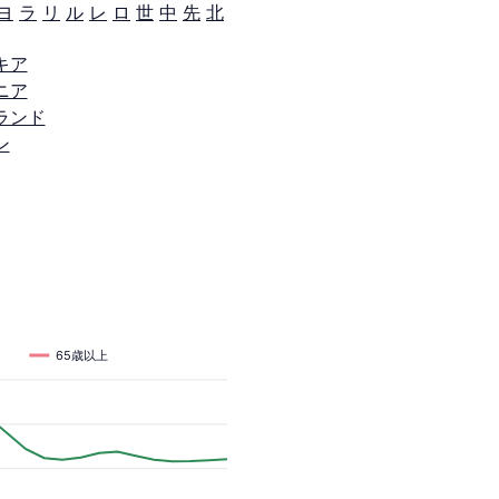
ヨ
ラ
リ
ル
レ
ロ
世
中
先
北
キア
ニア
ランド
ン
65歳以上