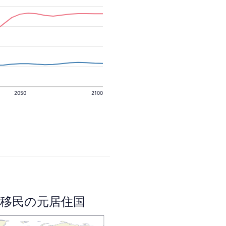
2050
2100
移民の元居住国