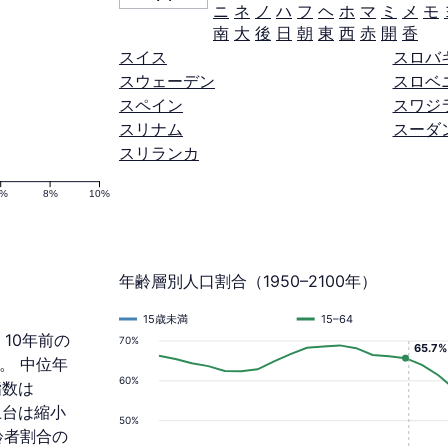
ニ
ネ
ノ
ハ
フ
ヘ
ホ
マ
ミ
メ
モ
南
大
後
日
朝
東
西
赤
開
香
スイス
スロバ
スウェーデン
スロベ
スペイン
スワジ
スリナム
スーダ
スリランカ
6%
8%
10%
年齢層別人口割合（1950–2100年）
15歳未満
15–64
 10年前の
70%
65.7%
た。 中位年
60%
指数は
土台は縮小
50%
齢者割合の