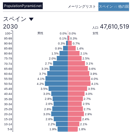
PopulationPyramid.net
メーリングリスト
-
スペイン vs 他の国
ス
スペイン
2030
47,610,519
人口:
ペ
男性
女性
0.0%
0.0%
100+
0.1%
0.3%
95-99
0.3%
0.7%
90-94
0.9%
1.4%
85-89
イ
1.5%
2.1%
80-84
2.0%
2.5%
75-79
2.7%
3.1%
70-74
ン
3.3%
3.6%
65-69
3.7%
3.9%
60-64
4.1%
4.0%
55-59
の
4.2%
4.1%
50-54
3.5%
3.5%
45-49
3.0%
3.0%
40-44
人
2.8%
2.7%
35-39
2.6%
2.5%
30-34
2.8%
2.7%
25-29
3.0%
2.9%
20-24
口
2.6%
2.4%
15-19
2.2%
2.1%
10-14
1.9%
1.8%
5-9