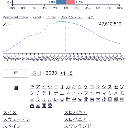
ピ
1.8%
1.7%
0-4
10%
8%
6%
4%
2%
0%
0%
2%
4%
6%
8%
10%
ラ
Download image
-
Excel
-
Embed
-
スペイン 2026
-
移民
人口
47,610,519
ミ
ッ
1950
1955
1960
1965
1970
1975
1980
1985
1990
1995
2000
2005
2010
2015
2020
2025
2030
2035
2040
2045
2050
2055
2060
2065
2070
2075
2080
2085
2090
2095
2100
ド
年
-5
-1
2030
+1
+5
2030
そ
ア
イ
ウ
エ
オ
カ
キ
ク
ケ
コ
サ
シ
ス
セ
ソ
国
年
タ
チ
テ
ト
ナ
ニ
ネ
ノ
ハ
フ
ヘ
ホ
マ
ミ
メ
モ
ヨ
ラ
リ
ル
レ
ロ
世
中
先
北
南
大
後
日
朝
東
西
赤
開
香
スイス
スロバキア
スウェーデン
スロベニア
スペイン
スワジランド