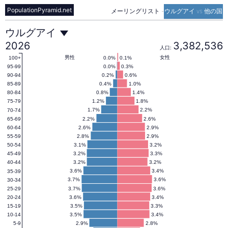
PopulationPyramid.net
メーリングリスト
-
ウルグアイ vs 他の国
ウ
ウルグアイ
2026
3,382,536
人口:
ル
男性
女性
0.0%
0.1%
100+
0.0%
0.3%
95-99
0.2%
0.6%
90-94
0.4%
1.0%
85-89
グ
0.8%
1.4%
80-84
1.2%
1.8%
75-79
1.7%
2.2%
70-74
ア
2.2%
2.6%
65-69
2.6%
2.9%
60-64
2.8%
2.9%
55-59
イ
3.1%
3.2%
50-54
3.2%
3.3%
45-49
3.2%
3.2%
40-44
の
3.6%
3.4%
35-39
3.7%
3.6%
30-34
3.7%
3.6%
25-29
3.6%
3.4%
20-24
人
3.5%
3.3%
15-19
3.5%
3.4%
10-14
2.9%
2.8%
5-9