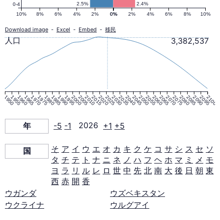
口
2.5%
2.4%
0-4
10%
8%
6%
4%
2%
0%
0%
2%
4%
6%
8%
10%
ピ
Download image
-
Excel
-
Embed
-
移民
人口
3,382,537
ラ
ミ
1950
1955
1960
1965
1970
1975
1980
1985
1990
1995
2000
2005
2010
2015
2020
2025
2030
2035
2040
2045
2050
2055
2060
2065
2070
2075
2080
2085
2090
2095
2100
ッ
年
-5
-1
2026
+1
+5
ド
そ
ア
イ
ウ
エ
オ
カ
キ
ク
ケ
コ
サ
シ
ス
セ
ソ
国
タ
チ
テ
ト
ナ
ニ
ネ
ノ
ハ
フ
ヘ
ホ
マ
ミ
メ
モ
（1950–
ヨ
ラ
リ
ル
レ
ロ
世
中
先
北
南
大
後
日
朝
東
西
赤
開
香
2100
ウガンダ
ウズベキスタン
ウクライナ
ウルグアイ
年）