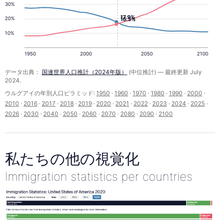
30%
17.9%
20%
16.3%
10%
1950
2000
2050
2100
データ出典：
国連世界人口推計（2024年版）
(中位推計) — 最終更新 July
2024.
ウルグアイの年別人口ピラミッド:
1950
·
1960
·
1970
·
1980
·
1990
·
2000
·
2010
·
2016
·
2017
·
2018
·
2019
·
2020
·
2021
·
2022
·
2023
·
2024
·
2025
·
2026
·
2030
·
2040
·
2050
·
2060
·
2070
·
2080
·
2090
·
2100
私たちの他の視覚化
Immigration statistics per countries