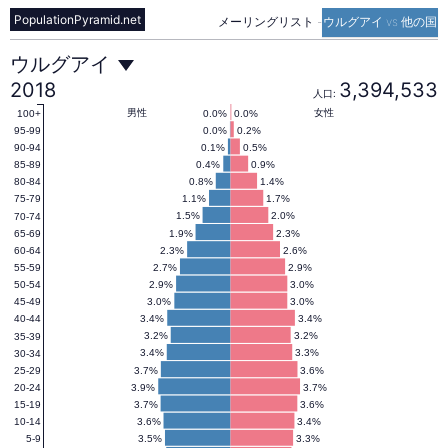
PopulationPyramid.net
メーリングリスト
-
ウルグアイ vs 他の国
ウ
ウルグアイ
2018
3,394,533
人口:
ル
男性
女性
0.0%
0.0%
100+
0.0%
0.2%
95-99
0.1%
0.5%
90-94
0.4%
0.9%
85-89
グ
0.8%
1.4%
80-84
1.1%
1.7%
75-79
1.5%
2.0%
70-74
ア
1.9%
2.3%
65-69
2.3%
2.6%
60-64
2.7%
2.9%
55-59
イ
2.9%
3.0%
50-54
3.0%
3.0%
45-49
3.4%
3.4%
40-44
の
3.2%
3.2%
35-39
3.4%
3.3%
30-34
3.7%
3.6%
25-29
3.9%
3.7%
20-24
人
3.7%
3.6%
15-19
3.6%
3.4%
10-14
3.5%
3.3%
5-9