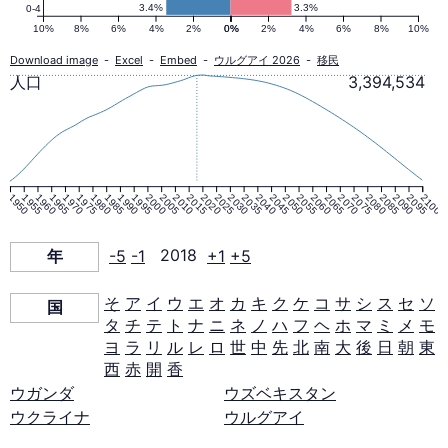
口
3.4%
3.3%
0-4
10%
8%
6%
4%
2%
0%
0%
2%
4%
6%
8%
10%
ピ
Download image
-
Excel
-
Embed
-
ウルグアイ 2026
-
移民
人口
3,394,534
ラ
ミ
1950
1955
1960
1965
1970
1975
1980
1985
1990
1995
2000
2005
2010
2015
2020
2025
2030
2035
2040
2045
2050
2055
2060
2065
2070
2075
2080
2085
2090
2095
2100
ッ
年
-5
-1
2018
+1
+5
ド
そ
ア
イ
ウ
エ
オ
カ
キ
ク
ケ
コ
サ
シ
ス
セ
ソ
国
タ
チ
テ
ト
ナ
ニ
ネ
ノ
ハ
フ
ヘ
ホ
マ
ミ
メ
モ
2018
ヨ
ラ
リ
ル
レ
ロ
世
中
先
北
南
大
後
日
朝
東
西
赤
開
香
年
ウガンダ
ウズベキスタン
ウクライナ
ウルグアイ