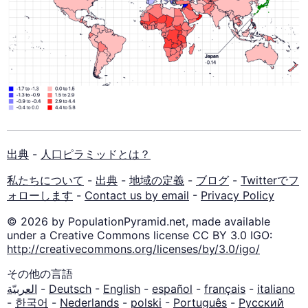
出典
-
人口ピラミッドとは？
私たちについて
-
出典
-
地域の定義
-
ブログ
-
Twitterでフ
ォローします
-
Contact us by email
-
Privacy Policy
© 2026 by PopulationPyramid.net, made available
under a Creative Commons license CC BY 3.0 IGO:
http://creativecommons.org/licenses/by/3.0/igo/
その他の言語
العربيّة
-
Deutsch
-
English
-
español
-
français
-
italiano
-
한국어
-
Nederlands
-
polski
-
Português
-
Русский