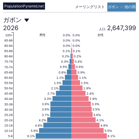
PopulationPyramid.net
メーリングリスト
-
ガボン vs 他の国
ガ
ガボン
2026
2,647,399
人口:
ボ
男性
女性
0.0%
0.0%
100+
0.0%
0.0%
95-99
0.0%
0.0%
90-94
0.1%
0.1%
85-89
ン
0.2%
0.2%
80-84
0.3%
0.4%
75-79
0.5%
0.6%
70-74
の
0.8%
0.9%
65-69
1.1%
1.1%
60-64
1.5%
1.5%
55-59
人
2.1%
1.9%
50-54
2.7%
2.4%
45-49
3.3%
2.9%
40-44
口
3.6%
3.3%
35-39
3.6%
3.5%
30-34
3.7%
3.6%
25-29
4.2%
4.1%
20-24
ピ
4.8%
4.8%
15-19
5.6%
5.5%
10-14
6.1%
6.1%
5-9