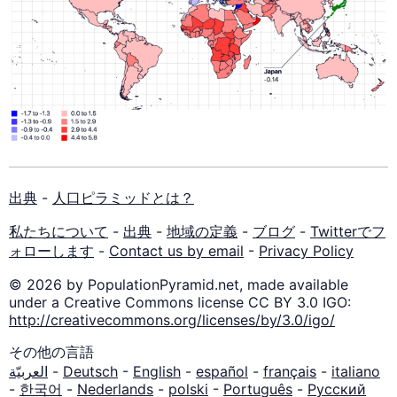
出典
-
人口ピラミッドとは？
私たちについて
-
出典
-
地域の定義
-
ブログ
-
Twitterでフ
ォローします
-
Contact us by email
-
Privacy Policy
© 2026 by PopulationPyramid.net, made available
under a Creative Commons license CC BY 3.0 IGO:
http://creativecommons.org/licenses/by/3.0/igo/
その他の言語
العربيّة
-
Deutsch
-
English
-
español
-
français
-
italiano
-
한국어
-
Nederlands
-
polski
-
Português
-
Русский