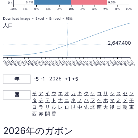
ラ
6.4%
6.3%
0-4
10%
8%
6%
4%
2%
0%
0%
2%
4%
6%
8%
10%
ミ
Download image
-
Excel
-
Embed
-
移民
人口
ッ
2,647,400
ド
1950
1955
1960
1965
1970
1975
1980
1985
1990
1995
2000
2005
2010
2015
2020
2025
2030
2035
2040
2045
2050
2055
2060
2065
2070
2075
2080
2085
2090
2095
2100
（1950–
年
-5
-1
2026
+1
+5
2100
そ
ア
イ
ウ
エ
オ
カ
キ
ク
ケ
コ
サ
シ
ス
セ
ソ
国
年）
タ
チ
テ
ト
ナ
ニ
ネ
ノ
ハ
フ
ヘ
ホ
マ
ミ
メ
モ
ヨ
ラ
リ
ル
レ
ロ
世
中
先
北
南
大
後
日
朝
東
西
赤
開
香
2026年のガボン