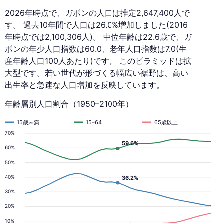
2026年時点で、ガボンの人口は推定2,647,400人で
す。 過去10年間で人口は26.0%増加しました(2016
年時点では2,100,306人)。 中位年齢は22.6歳で、ガ
ボンの年少人口指数は60.0、老年人口指数は7.0(生
産年齢人口100人あたり)です。 このピラミッドは拡
大型です。若い世代が形づくる幅広い裾野は、高い
出生率と急速な人口増加を反映しています。
年齢層別人口割合（1950–2100年）
15歳未満
15–64
65歳以上
70%
59.6%
60%
50%
40%
36.2%
30%
20%
10%