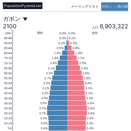
PopulationPyramid.net
メーリングリスト
-
ガボン vs 他の国
ガ
ガボン
2100
6,903,322
人口:
ボ
男性
女性
0.0%
0.0%
100+
0.0%
0.1%
95-99
0.2%
0.3%
90-94
0.5%
0.8%
85-89
ン
1.0%
1.3%
80-84
1.4%
1.7%
75-79
1.8%
2.0%
70-74
の
2.1%
2.3%
65-69
2.5%
2.6%
60-64
2.7%
2.8%
55-59
人
3.0%
3.0%
50-54
3.1%
3.1%
45-49
3.2%
3.2%
40-44
口
3.4%
3.3%
35-39
3.5%
3.4%
30-34
3.7%
3.6%
25-29
3.7%
3.6%
20-24
ピ
3.5%
3.4%
15-19
3.4%
3.4%
10-14
3.4%
3.4%
5-9