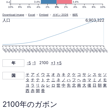
ラ
3.4%
3.4%
0-4
10%
8%
6%
4%
2%
0%
0%
2%
4%
6%
8%
10%
ミ
Download image
-
Excel
-
Embed
-
ガボン 2026
-
移民
人口
6,903,322
ッ
ド
1950
1955
1960
1965
1970
1975
1980
1985
1990
1995
2000
2005
2010
2015
2020
2025
2030
2035
2040
2045
2050
2055
2060
2065
2070
2075
2080
2085
2090
2095
2100
2100
年
-5
-1
2100
+1
+5
年
そ
ア
イ
ウ
エ
オ
カ
キ
ク
ケ
コ
サ
シ
ス
セ
ソ
国
タ
チ
テ
ト
ナ
ニ
ネ
ノ
ハ
フ
ヘ
ホ
マ
ミ
メ
モ
ヨ
ラ
リ
ル
レ
ロ
世
中
先
北
南
大
後
日
朝
東
西
赤
開
香
2100年のガボン