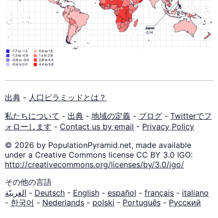
出典
-
人口ピラミッドとは？
私たちについて
-
出典
-
地域の定義
-
ブログ
-
Twitterでフ
ォローします
-
Contact us by email
-
Privacy Policy
© 2026 by PopulationPyramid.net, made available
under a Creative Commons license CC BY 3.0 IGO:
http://creativecommons.org/licenses/by/3.0/igo/
その他の言語
العربيّة
-
Deutsch
-
English
-
español
-
français
-
italiano
-
한국어
-
Nederlands
-
polski
-
Português
-
Русский