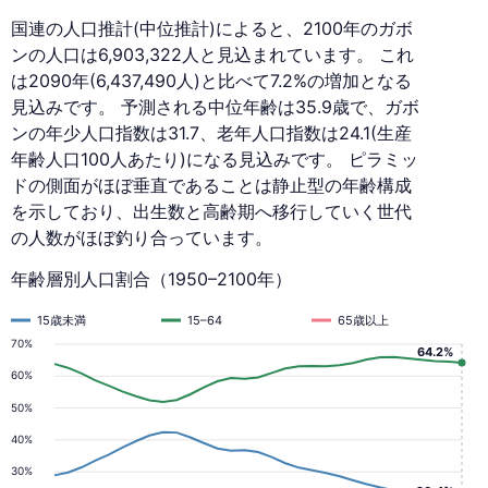
国連の人口推計(中位推計)によると、2100年のガボ
ンの人口は6,903,322人と見込まれています。 これ
は2090年(6,437,490人)と比べて7.2%の増加となる
見込みです。 予測される中位年齢は35.9歳で、ガボ
ンの年少人口指数は31.7、老年人口指数は24.1(生産
年齢人口100人あたり)になる見込みです。 ピラミッ
ドの側面がほぼ垂直であることは静止型の年齢構成
を示しており、出生数と高齢期へ移行していく世代
の人数がほぼ釣り合っています。
年齢層別人口割合（1950–2100年）
15歳未満
15–64
65歳以上
70%
64.2%
60%
50%
40%
30%