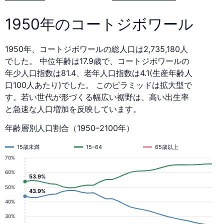
ド
1950年のコートジボワール
1950
年
1950年、コートジボワールの総人口は2,735,180人
でした。 中位年齢は17.9歳で、コートジボワールの
年少人口指数は81.4、老年人口指数は4.1(生産年齢人
口100人あたり)でした。 このピラミッドは拡大型で
す。若い世代が形づくる幅広い裾野は、高い出生率
と急速な人口増加を反映しています。
年齢層別人口割合（1950–2100年）
15歳未満
15–64
65歳以上
70%
60%
53.9%
50%
43.9%
40%
30%