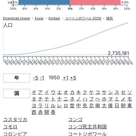
ル
9.1%
8.9%
0-4
10%
8%
6%
4%
2%
0%
0%
2%
4%
6%
8%
10%
の
Download image
-
Excel
-
Embed
-
コートジボワール 2026
-
移民
人口
人
口
2,735,181
1950
1955
1960
1965
1970
1975
1980
1985
1990
1995
2000
2005
2010
2015
2020
2025
2030
2035
2040
2045
2050
2055
2060
2065
2070
2075
2080
2085
2090
2095
2100
ピ
年
-5
-1
1950
+1
+5
ラ
そ
ア
イ
ウ
エ
オ
カ
キ
ク
ケ
コ
サ
シ
ス
セ
ソ
国
タ
チ
テ
ト
ナ
ニ
ネ
ノ
ハ
フ
ヘ
ホ
マ
ミ
メ
モ
ミ
ヨ
ラ
リ
ル
レ
ロ
世
中
先
北
南
大
後
日
朝
東
西
赤
開
香
ッ
コスタリカ
コンゴ
コモロ
コンゴ民主共和国
コロンビア
コートジボワール