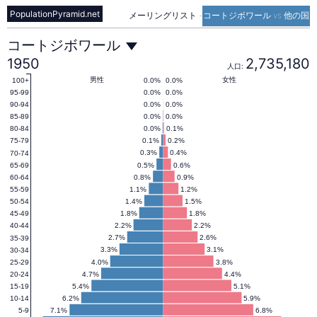
PopulationPyramid.net
メーリングリスト
-
コートジボワール vs 他の国
コ
コートジボワール
1950
2,735,180
人口:
ー
男性
女性
0.0%
0.0%
100+
0.0%
0.0%
95-99
0.0%
0.0%
90-94
0.0%
0.0%
85-89
ト
0.0%
0.1%
80-84
0.1%
0.2%
75-79
0.3%
0.4%
70-74
ジ
0.5%
0.6%
65-69
0.8%
0.9%
60-64
1.1%
1.2%
55-59
ボ
1.4%
1.5%
50-54
1.8%
1.8%
45-49
2.2%
2.2%
40-44
ワ
2.7%
2.6%
35-39
3.3%
3.1%
30-34
4.0%
3.8%
25-29
4.7%
4.4%
20-24
ー
5.4%
5.1%
15-19
6.2%
5.9%
10-14
7.1%
6.8%
5-9