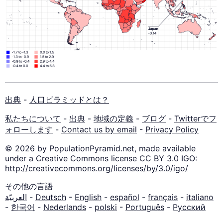
出典
-
人口ピラミッドとは？
私たちについて
-
出典
-
地域の定義
-
ブログ
-
Twitterでフ
ォローします
-
Contact us by email
-
Privacy Policy
© 2026 by PopulationPyramid.net, made available
under a Creative Commons license CC BY 3.0 IGO:
http://creativecommons.org/licenses/by/3.0/igo/
その他の言語
العربيّة
-
Deutsch
-
English
-
español
-
français
-
italiano
-
한국어
-
Nederlands
-
polski
-
Português
-
Русский