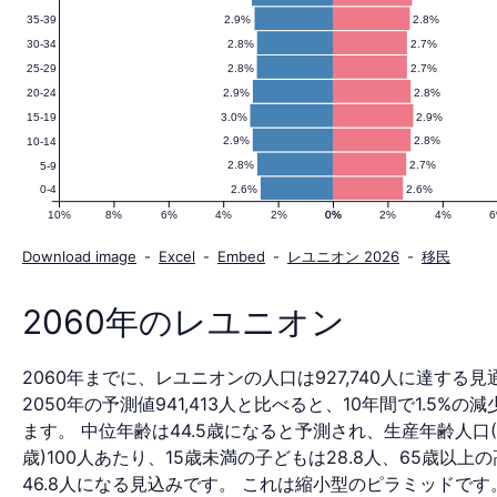
2.9%
2.8%
35-39
の
2.8%
2.7%
30-34
2.8%
2.7%
25-29
2.9%
2.8%
20-24
人
3.0%
2.9%
15-19
2.9%
2.8%
10-14
2.8%
2.7%
5-9
2.6%
2.6%
0-4
口
10%
8%
6%
4%
2%
0%
0%
2%
4%
Download image
-
Excel
-
Embed
-
レユニオン 2026
-
移民
ピ
2060年のレユニオン
2060年までに、レユニオンの人口は927,740人に達する
ラ
2050年の予測値941,413人と比べると、10年間で1.5%の
ます。 中位年齢は44.5歳になると予測され、生産年齢人口(1
歳)100人あたり、15歳未満の子どもは28.8人、65歳以上
46.8人になる見込みです。 これは縮小型のピラミッドです