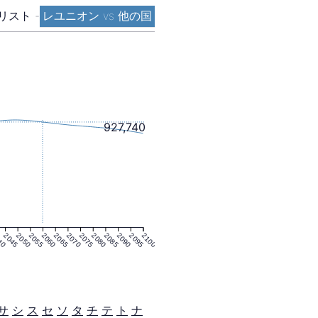
リスト
-
レユニオン vs 他の国
927,740
40
2045
2050
2055
2060
2065
2070
2075
2080
2085
2090
2095
2100
サ
シ
ス
セ
ソ
タ
チ
テ
ト
ナ