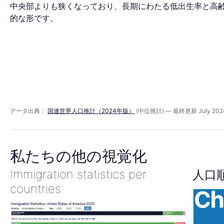
ミ
中央部よりも狭くなっており、長期にわたる低出生率と高
的な形です。
ッ
ド
2060
データ出典：
国連世界人口推計（2024年版）
(中位推計) — 最終更新 July 202
年
私たちの他の視覚化
Immigration statistics per
人口
countries