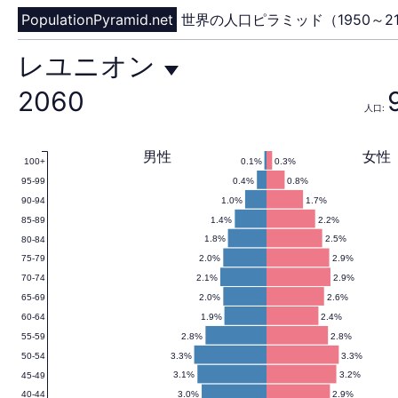
PopulationPyramid.net
世界の人口ピラミッド（1950～21
レ
レユニオン
2060
人口:
ユ
男性
女性
0.1%
0.3%
100+
0.4%
0.8%
95-99
ニ
1.0%
1.7%
90-94
1.4%
2.2%
85-89
1.8%
2.5%
80-84
2.0%
2.9%
75-79
オ
2.1%
2.9%
70-74
2.0%
2.6%
65-69
1.9%
2.4%
60-64
2.8%
2.8%
55-59
ン
3.3%
3.3%
50-54
3.1%
3.2%
45-49
3.0%
2.9%
40-44