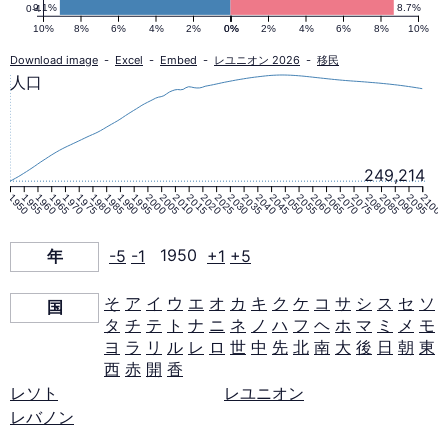
口
9.1%
8.7%
0-4
10%
8%
6%
4%
2%
0%
0%
2%
4%
6%
8%
10%
ピ
Download image
-
Excel
-
Embed
-
レユニオン 2026
-
移民
人口
ラ
ミ
249,214
1950
1955
1960
1965
1970
1975
1980
1985
1990
1995
2000
2005
2010
2015
2020
2025
2030
2035
2040
2045
2050
2055
2060
2065
2070
2075
2080
2085
2090
2095
2100
ッ
年
-5
-1
1950
+1
+5
ド
そ
ア
イ
ウ
エ
オ
カ
キ
ク
ケ
コ
サ
シ
ス
セ
ソ
国
タ
チ
テ
ト
ナ
ニ
ネ
ノ
ハ
フ
ヘ
ホ
マ
ミ
メ
モ
1950
ヨ
ラ
リ
ル
レ
ロ
世
中
先
北
南
大
後
日
朝
東
西
赤
開
香
年
レソト
レユニオン
レバノン