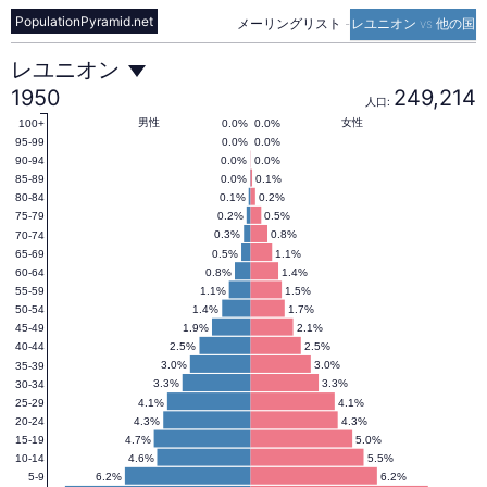
PopulationPyramid.net
メーリングリスト
-
レユニオン vs 他の国
レ
レユニオン
1950
249,214
人口:
ユ
男性
女性
0.0%
0.0%
100+
0.0%
0.0%
95-99
0.0%
0.0%
90-94
0.0%
0.1%
85-89
ニ
0.1%
0.2%
80-84
0.2%
0.5%
75-79
0.3%
0.8%
70-74
オ
0.5%
1.1%
65-69
0.8%
1.4%
60-64
1.1%
1.5%
55-59
ン
1.4%
1.7%
50-54
1.9%
2.1%
45-49
2.5%
2.5%
40-44
の
3.0%
3.0%
35-39
3.3%
3.3%
30-34
4.1%
4.1%
25-29
4.3%
4.3%
20-24
人
4.7%
5.0%
15-19
4.6%
5.5%
10-14
6.2%
6.2%
5-9