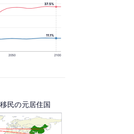
37.5%
11.1%
2050
2100
移民の元居住国