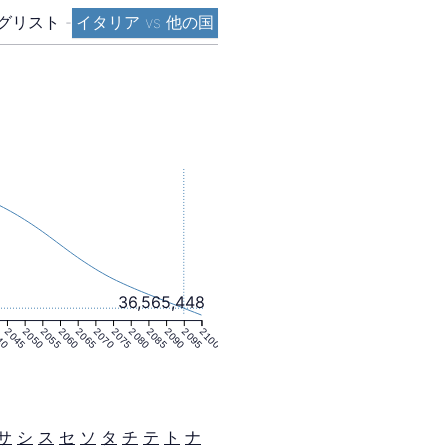
グリスト
-
イタリア vs 他の国
36,565,448
40
2045
2050
2055
2060
2065
2070
2075
2080
2085
2090
2095
2100
サ
シ
ス
セ
ソ
タ
チ
テ
ト
ナ