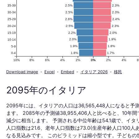
2.5%
2.3%
35-39
人
2.5%
2.3%
30-34
2.6%
2.4%
25-29
2.5%
2.3%
20-24
口
2.2%
2.0%
15-19
2.0%
1.9%
10-14
1.9%
1.8%
5-9
1.8%
1.7%
0-4
ピ
10%
8%
6%
4%
2%
0%
0%
2%
4%
Download image
-
Excel
-
Embed
-
イタリア 2026
-
移民
ラ
2095年のイタリア
2095年には、イタリアの人口は36,565,448人になると
ミ
ます。 2085年の予測値38,955,406人と比べると、10年間で
減少に相当します。 予測される中位年齢は54.1歳で、イタ
人口指数は21.6、老年人口指数は73.0(生産年齢人口100人
なる見込みです。 このピラミッドは縮小型です。子どもの