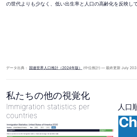
ッ
の世代よりも少なく、低い出生率と人口の高齢化を反映し
ド
2095
年
データ出典：
国連世界人口推計（2024年版）
(中位推計) — 最終更新 July 202
私たちの他の視覚化
Immigration statistics per
人口
countries