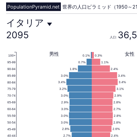
PopulationPyramid.net
世界の人口ピラミッド（1950～21
イ
イタリア
2095
36,
人口:
タ
男性
女性
0.1%
0.3%
100+
0.7%
1.1%
95-99
リ
1.8%
2.4%
90-94
3.0%
3.4%
85-89
3.4%
3.4%
80-84
3.2%
3.1%
75-79
ア
3.0%
2.9%
70-74
2.9%
2.8%
65-69
3.0%
2.7%
60-64
3.0%
2.8%
55-59
の
3.0%
2.8%
50-54
2.8%
2.6%
45-49
2.7%
2.4%
40-44