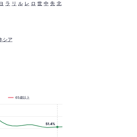
ヨ
ラ
リ
ル
レ
ロ
世
中
先
北
ネシア
65歳以上
51.4%