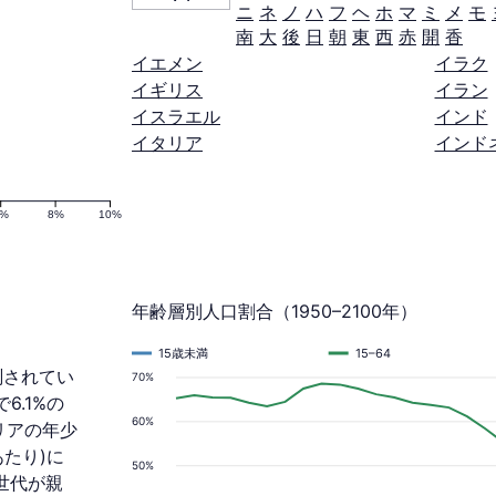
ニ
ネ
ノ
ハ
フ
ヘ
ホ
マ
ミ
メ
モ
南
大
後
日
朝
東
西
赤
開
香
イエメン
イラク
イギリス
イラン
イスラエル
インド
イタリア
インド
6%
8%
10%
年齢層別人口割合（1950–2100年）
15歳未満
15–64
予測されてい
70%
6.1%の
60%
リアの年少
あたり)に
50%
世代が親