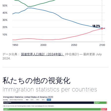
50%
40%
30%
18.7%
18.2%
20%
10%
1950
2000
2050
2100
データ出典：
国連世界人口推計（2024年版）
(中位推計) — 最終更新 July
2024.
私たちの他の視覚化
Immigration statistics per countries