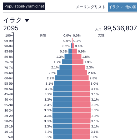
PopulationPyramid.net
メーリングリスト
-
イラク vs 他の国
イ
イラク
2095
99,536,807
人口:
ラ
男性
女性
0.0%
0.0%
100+
0.0%
0.1%
95-99
0.2%
0.4%
90-94
0.6%
0.9%
85-89
ク
1.3%
1.6%
80-84
1.7%
1.9%
75-79
2.1%
2.3%
70-74
の
2.5%
2.6%
65-69
2.9%
2.8%
60-64
3.1%
3.0%
55-59
人
3.2%
3.1%
50-54
3.2%
3.1%
45-49
3.3%
3.1%
40-44
口
3.3%
3.2%
35-39
3.3%
3.2%
30-34
3.3%
3.2%
25-29
3.3%
3.1%
20-24
ピ
3.3%
3.1%
15-19
3.2%
3.1%
10-14
3.2%
3.0%
5-9