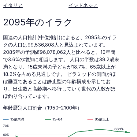
イタリア
インドネシア
2095年のイラク
国連の人口推計(中位推計)によると、2095年のイラ
クの人口は99,536,808人と見込まれています。
2085年の予測値96,078,062人と比べると、10年間
で3.6%の増加に相当します。 人口の半数は39.2歳未
満となり、15歳未満の子どもが18.7%、65歳以上が
18.2%を占める見通しです。 ピラミッドの側面がほ
ぼ垂直であることは静止型の年齢構成を示してお
り、出生数と高齢期へ移行していく世代の人数がほ
ぼ釣り合っています。
年齢層別人口割合（1950–2100年）
15歳未満
15–64
65歳以上
70%
63.1%
60%