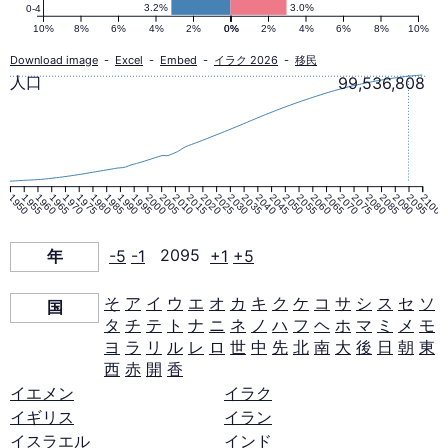
ラ
3.2%
3.0%
0-4
10%
8%
6%
4%
2%
0%
0%
2%
4%
6%
8%
10%
ミ
Download image
-
Excel
-
Embed
-
イラク 2026
-
移民
人口
99,536,808
ッ
ド
1950
1955
1960
1965
1970
1975
1980
1985
1990
1995
2000
2005
2010
2015
2020
2025
2030
2035
2040
2045
2050
2055
2060
2065
2070
2075
2080
2085
2090
2095
2100
2095
年
-5
-1
2095
+1
+5
年
そ
ア
イ
ウ
エ
オ
カ
キ
ク
ケ
コ
サ
シ
ス
セ
ソ
国
タ
チ
テ
ト
ナ
ニ
ネ
ノ
ハ
フ
ヘ
ホ
マ
ミ
メ
モ
ヨ
ラ
リ
ル
レ
ロ
世
中
先
北
南
大
後
日
朝
東
西
赤
開
香
イエメン
イラク
イギリス
イラン
イスラエル
インド