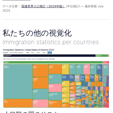
2005
データ出典：
国連世界人口推計（2024年版）
(中位推計) — 最終更新 July
年
2024.
私たちの他の視覚化
Immigration statistics per countries