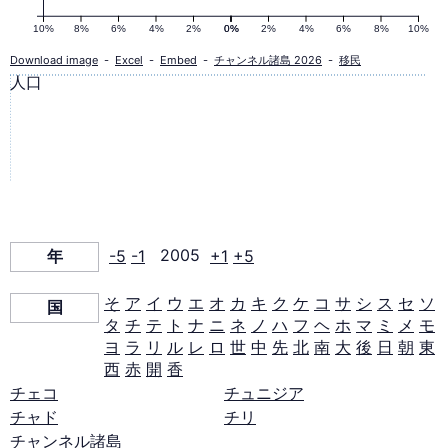
の
10%
8%
6%
4%
2%
0%
0%
2%
4%
6%
8%
10%
人
Download image
-
Excel
-
Embed
-
チャンネル諸島 2026
-
移民
0
人口
口
ピ
ラ
年
-5
-1
2005
+1
+5
ミ
そ
ア
イ
ウ
エ
オ
カ
キ
ク
ケ
コ
サ
シ
ス
セ
ソ
国
タ
チ
テ
ト
ナ
ニ
ネ
ノ
ハ
フ
ヘ
ホ
マ
ミ
メ
モ
ッ
ヨ
ラ
リ
ル
レ
ロ
世
中
先
北
南
大
後
日
朝
東
西
赤
開
香
ド
チェコ
チュニジア
チャド
チリ
チャンネル諸島