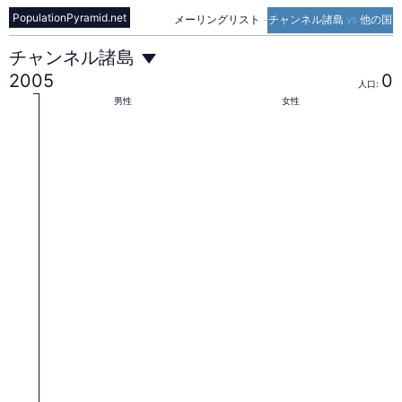
PopulationPyramid.net
メーリングリスト
-
チャンネル諸島 vs 他の国
チ
チャンネル諸島
2005
0
人口:
ャ
男性
女性
ン
ネ
ル
諸
島