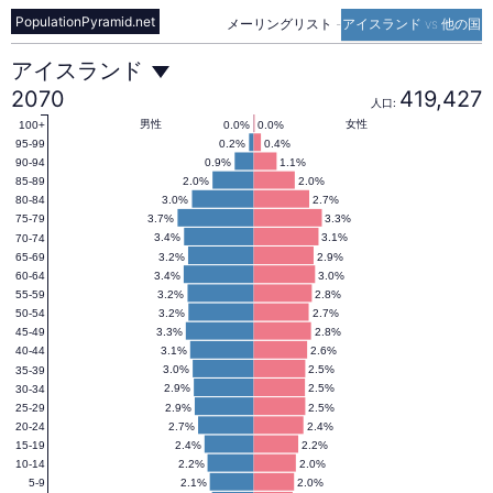
PopulationPyramid.net
メーリングリスト
-
アイスランド vs 他の国
ア
アイスランド
2070
419,427
人口:
イ
男性
女性
0.0%
0.0%
100+
0.2%
0.4%
95-99
0.9%
1.1%
90-94
2.0%
2.0%
85-89
ス
3.0%
2.7%
80-84
3.7%
3.3%
75-79
3.4%
3.1%
70-74
ラ
3.2%
2.9%
65-69
3.4%
3.0%
60-64
3.2%
2.8%
55-59
ン
3.2%
2.7%
50-54
3.3%
2.8%
45-49
3.1%
2.6%
40-44
ド
3.0%
2.5%
35-39
2.9%
2.5%
30-34
2.9%
2.5%
25-29
2.7%
2.4%
20-24
の
2.4%
2.2%
15-19
2.2%
2.0%
10-14
2.1%
2.0%
5-9