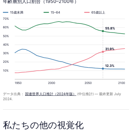
年齢層別人口割合（1950–2100年）
15歳未満
15–64
65歳以上
70%
60%
55.8%
50%
40%
31.9%
30%
20%
12.3%
10%
1950
2000
2050
2100
データ出典：
国連世界人口推計（2024年版）
(中位推計) — 最終更新 July
2024.
私たちの他の視覚化