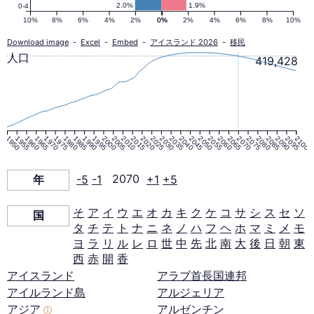
人
2.0%
1.9%
0-4
10%
8%
6%
4%
2%
0%
0%
2%
4%
6%
8%
10%
口
Download image
-
Excel
-
Embed
-
アイスランド 2026
-
移民
人口
419,428
ピ
ラ
1950
1955
1960
1965
1970
1975
1980
1985
1990
1995
2000
2005
2010
2015
2020
2025
2030
2035
2040
2045
2050
2055
2060
2065
2070
2075
2080
2085
2090
2095
2100
ミ
年
-5
-1
2070
+1
+5
ッ
そ
ア
イ
ウ
エ
オ
カ
キ
ク
ケ
コ
サ
シ
ス
セ
ソ
国
タ
チ
テ
ト
ナ
ニ
ネ
ノ
ハ
フ
ヘ
ホ
マ
ミ
メ
モ
ド
ヨ
ラ
リ
ル
レ
ロ
世
中
先
北
南
大
後
日
朝
東
西
赤
開
香
2070
アイスランド
アラブ首長国連邦
アイルランド島
アルジェリア
年
アジア
アルゼンチン
ⓘ