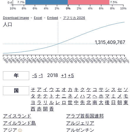
ピ
7.7%
7.5%
0-4
10%
8%
6%
4%
2%
0%
0%
2%
4%
6%
8%
10%
ラ
Download image
-
Excel
-
Embed
-
アフリカ 2026
人口
ミ
1,315,409,767
ッ
1950
1955
1960
1965
1970
1975
1980
1985
1990
1995
2000
2005
2010
2015
2020
2025
2030
2035
2040
2045
2050
2055
2060
2065
2070
2075
2080
2085
2090
2095
2100
ド
年
-5
-1
2018
+1
+5
2018
そ
ア
イ
ウ
エ
オ
カ
キ
ク
ケ
コ
サ
シ
ス
セ
ソ
国
年
タ
チ
テ
ト
ナ
ニ
ネ
ノ
ハ
フ
ヘ
ホ
マ
ミ
メ
モ
ヨ
ラ
リ
ル
レ
ロ
世
中
先
北
南
大
後
日
朝
東
西
赤
開
香
アイスランド
アラブ首長国連邦
アイルランド島
アルジェリア
アジア
アルゼンチン
ⓘ