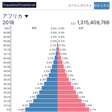
PopulationPyramid.net
メーリングリスト
-
続きを見る
ア
アフリカ
2018
1,315,409,766
人口:
フ
男性
女性
0.0%
0.0%
100+
0.0%
0.0%
95-99
0.0%
0.0%
90-94
0.0%
0.1%
85-89
リ
0.1%
0.2%
80-84
0.2%
0.3%
75-79
0.4%
0.5%
70-74
カ
0.7%
0.8%
65-69
0.9%
1.0%
60-64
1.2%
1.3%
55-59
の
1.5%
1.6%
50-54
1.9%
2.0%
45-49
2.3%
2.4%
40-44
人
2.9%
2.9%
35-39
3.4%
3.4%
30-34
3.9%
3.9%
25-29
4.5%
4.4%
20-24
口
5.2%
5.1%
15-19
6.0%
5.9%
10-14
6.9%
6.7%
5-9