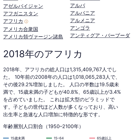
アルバ
アゼルバイジャン
アルバニア
アフガニスタン
アルメニア
アフリカ
ⓘ
アンゴラ
アメリカ合衆国
アンティグア・バーブーダ
アメリカ領ヴァージン諸島
2018年のアフリカ
2018年、アフリカの総人口は1,315,409,767人でし
た。 10年前の2008年の人口は1,018,065,283人で、
その後29.2%増加しました。 人口の半数は19.5歳未
満で、15歳未満の子どもが40.8%、65歳以上が3.4%
を占めていました。 これは拡大型のピラミッドで
す。子どもの世代ほど人数が多くなっており、高い
出生率と急速な人口増加に特徴的な形です。
年齢層別人口割合（1950–2100年）
15歳未満
15–64
65歳以上