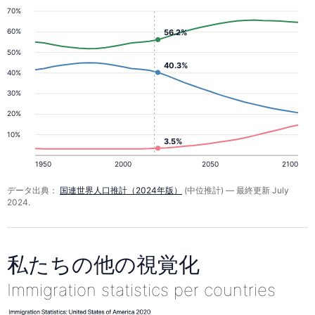
70%
60%
56.2%
50%
40.3%
40%
30%
20%
10%
3.5%
1950
2000
2050
2100
データ出典：
国連世界人口推計（2024年版）
(中位推計) — 最終更新 July
2024.
私たちの他の視覚化
Immigration statistics per countries