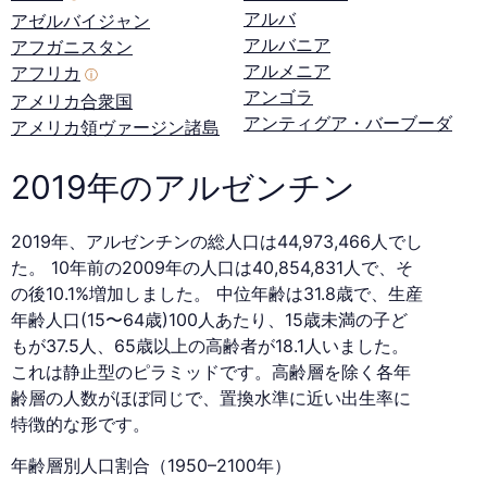
アルバ
アゼルバイジャン
アルバニア
アフガニスタン
アルメニア
アフリカ
ⓘ
アンゴラ
アメリカ合衆国
アンティグア・バーブーダ
アメリカ領ヴァージン諸島
2019年のアルゼンチン
2019年、アルゼンチンの総人口は44,973,466人でし
た。 10年前の2009年の人口は40,854,831人で、そ
の後10.1%増加しました。 中位年齢は31.8歳で、生産
年齢人口(15〜64歳)100人あたり、15歳未満の子ど
もが37.5人、65歳以上の高齢者が18.1人いました。
これは静止型のピラミッドです。高齢層を除く各年
齢層の人数がほぼ同じで、置換水準に近い出生率に
特徴的な形です。
年齢層別人口割合（1950–2100年）