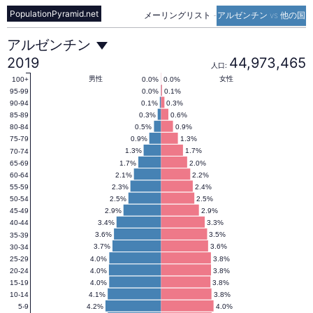
PopulationPyramid.net
メーリングリスト
-
アルゼンチン vs 他の国
ア
アルゼンチン
2019
44,973,465
人口:
ル
男性
女性
0.0%
0.0%
100+
0.0%
0.1%
95-99
0.1%
0.3%
90-94
0.3%
0.6%
85-89
ゼ
0.5%
0.9%
80-84
0.9%
1.3%
75-79
1.3%
1.7%
70-74
ン
1.7%
2.0%
65-69
2.1%
2.2%
60-64
2.3%
2.4%
55-59
チ
2.5%
2.5%
50-54
2.9%
2.9%
45-49
3.4%
3.3%
40-44
ン
3.6%
3.5%
35-39
3.7%
3.6%
30-34
4.0%
3.8%
25-29
4.0%
3.8%
20-24
の
4.0%
3.8%
15-19
4.1%
3.8%
10-14
4.2%
4.0%
5-9