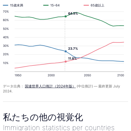
15歳未満
15–64
65歳以上
70%
64.5%
60%
50%
40%
30%
23.7%
20%
11.8%
10%
1950
2000
2050
2100
データ出典：
国連世界人口推計（2024年版）
(中位推計) — 最終更新 July
2024.
私たちの他の視覚化
Immigration statistics per countries