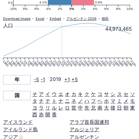
人
4.1%
3.9%
0-4
10%
8%
6%
4%
2%
0%
0%
2%
4%
6%
8%
10%
口
Download image
-
Excel
-
Embed
-
アルゼンチン 2026
-
移民
人口
44,973,465
ピ
ラ
1950
1955
1960
1965
1970
1975
1980
1985
1990
1995
2000
2005
2010
2015
2020
2025
2030
2035
2040
2045
2050
2055
2060
2065
2070
2075
2080
2085
2090
2095
2100
ミ
年
-5
-1
2019
+1
+5
ッ
そ
ア
イ
ウ
エ
オ
カ
キ
ク
ケ
コ
サ
シ
ス
セ
ソ
国
タ
チ
テ
ト
ナ
ニ
ネ
ノ
ハ
フ
ヘ
ホ
マ
ミ
メ
モ
ド
ヨ
ラ
リ
ル
レ
ロ
世
中
先
北
南
大
後
日
朝
東
西
赤
開
香
2019
アイスランド
アラブ首長国連邦
アイルランド島
アルジェリア
年
アジア
アルゼンチン
ⓘ