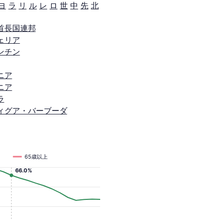
ヨ
ラ
リ
ル
レ
ロ
世
中
先
北
首長国連邦
ェリア
ンチン
ニア
ニア
ラ
ィグア・バーブーダ
65歳以上
66.0%