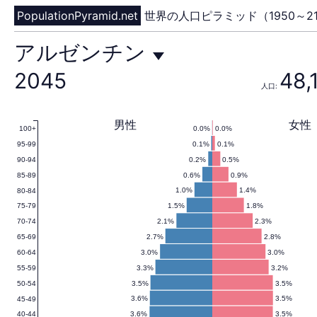
PopulationPyramid.net
世界の人口ピラミッド（1950～21
ア
アルゼンチン
2045
48,
人口:
ル
男性
女性
0.0%
0.0%
100+
0.1%
0.1%
95-99
ゼ
0.2%
0.5%
90-94
0.6%
0.9%
85-89
1.0%
1.4%
80-84
1.5%
1.8%
75-79
ン
2.1%
2.3%
70-74
2.7%
2.8%
65-69
3.0%
3.0%
60-64
3.3%
3.2%
55-59
チ
3.5%
3.5%
50-54
3.6%
3.5%
45-49
3.6%
3.5%
40-44