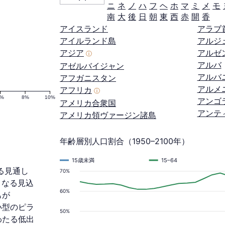
ニ
ネ
ノ
ハ
フ
ヘ
ホ
マ
ミ
メ
モ
南
大
後
日
朝
東
西
赤
開
香
アイスランド
アラブ
アイルランド島
アルジ
アジア
アルゼ
ⓘ
アルバ
アゼルバイジャン
アルバ
アフガニスタン
アルメ
アフリカ
ⓘ
6%
8%
10%
アンゴ
アメリカ合衆国
アンテ
アメリカ領ヴァージン諸島
年齢層別人口割合（1950–2100年）
15歳未満
15–64
する見通し
70%
加となる見込
60%
もが
縮小型のピラ
50%
わたる低出