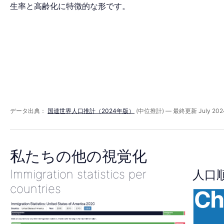
ラ
生率と高齢化に特徴的な形です。
ミ
ッ
ド
データ出典：
国連世界人口推計（2024年版）
(中位推計) — 最終更新 July 202
2045
私たちの他の視覚化
Immigration statistics per
人口
countries
年