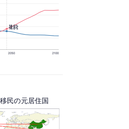
18.0%
16.0%
2050
2100
移民の元居住国