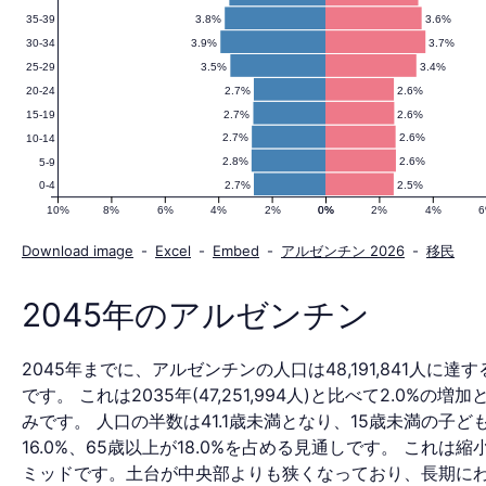
3.8%
3.6%
35-39
ン
3.9%
3.7%
30-34
3.5%
3.4%
25-29
2.7%
2.6%
20-24
の
2.7%
2.6%
15-19
2.7%
2.6%
10-14
2.8%
2.6%
5-9
2.7%
2.5%
0-4
人
10%
8%
6%
4%
2%
0%
0%
2%
4%
Download image
-
Excel
-
Embed
-
アルゼンチン 2026
-
移民
口
2045年のアルゼンチン
2045年までに、アルゼンチンの人口は48,191,841人に達
ピ
です。 これは2035年(47,251,994人)と比べて2.0%の増
みです。 人口の半数は41.1歳未満となり、15歳未満の子ど
16.0%、65歳以上が18.0%を占める見通しです。 これは
ミッドです。土台が中央部よりも狭くなっており、長期に