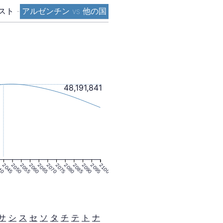
スト
-
アルゼンチン vs 他の国
48,191,841
40
2045
2050
2055
2060
2065
2070
2075
2080
2085
2090
2095
2100
サ
シ
ス
セ
ソ
タ
チ
テ
ト
ナ