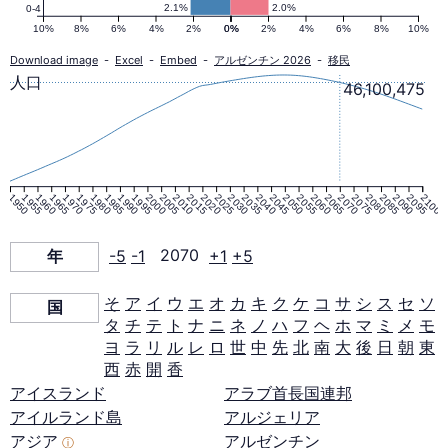
人
2.1%
2.0%
0-4
10%
8%
6%
4%
2%
0%
0%
2%
4%
6%
8%
10%
口
Download image
-
Excel
-
Embed
-
アルゼンチン 2026
-
移民
人口
46,100,475
ピ
ラ
1950
1955
1960
1965
1970
1975
1980
1985
1990
1995
2000
2005
2010
2015
2020
2025
2030
2035
2040
2045
2050
2055
2060
2065
2070
2075
2080
2085
2090
2095
2100
ミ
年
-5
-1
2070
+1
+5
ッ
そ
ア
イ
ウ
エ
オ
カ
キ
ク
ケ
コ
サ
シ
ス
セ
ソ
国
タ
チ
テ
ト
ナ
ニ
ネ
ノ
ハ
フ
ヘ
ホ
マ
ミ
メ
モ
ド
ヨ
ラ
リ
ル
レ
ロ
世
中
先
北
南
大
後
日
朝
東
西
赤
開
香
2070
アイスランド
アラブ首長国連邦
アイルランド島
アルジェリア
年
アジア
アルゼンチン
ⓘ