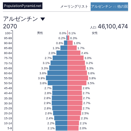
PopulationPyramid.net
メーリングリスト
-
アルゼンチン vs 他の国
ア
アルゼンチン
2070
46,100,474
人口:
ル
男性
女性
0.0%
0.1%
100+
0.2%
0.3%
95-99
0.6%
1.0%
90-94
1.3%
1.7%
85-89
ゼ
2.0%
2.4%
80-84
2.7%
3.0%
75-79
3.1%
3.2%
70-74
ン
3.3%
3.3%
65-69
3.6%
3.6%
60-64
3.9%
3.8%
55-59
チ
3.6%
3.5%
50-54
2.7%
2.6%
45-49
2.8%
2.7%
40-44
ン
2.8%
2.7%
35-39
2.9%
2.7%
30-34
2.8%
2.7%
25-29
2.6%
2.5%
20-24
の
2.4%
2.3%
15-19
2.2%
2.1%
10-14
2.1%
2.0%
5-9