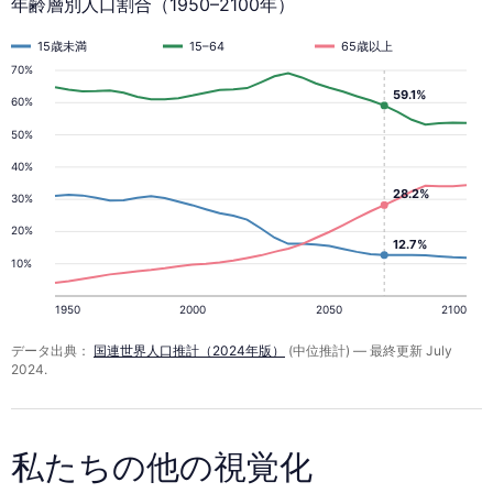
年齢層別人口割合（1950–2100年）
15歳未満
15–64
65歳以上
70%
59.1%
60%
50%
40%
28.2%
30%
20%
12.7%
10%
1950
2000
2050
2100
データ出典：
国連世界人口推計（2024年版）
(中位推計) — 最終更新 July
2024.
私たちの他の視覚化