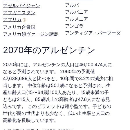
アルバ
アゼルバイジャン
アルバニア
アフガニスタン
アルメニア
アフリカ
ⓘ
アンゴラ
アメリカ合衆国
アンティグア・バーブーダ
アメリカ領ヴァージン諸島
2070年のアルゼンチン
2070年には、アルゼンチンの人口は46,100,474人に
なると予測されています。 2060年の予測値
47,638,689人と比べると、10年間で3.2%の減少に相
当します。 中位年齢は50.1歳になると予測され、生
産年齢人口(15〜64歳)100人あたり、15歳未満の子
どもは21.5人、65歳以上の高齢者は47.6人になる見
込みです。 このピラミッドは縮小型です。子どもの
世代が親の世代よりも少なく、低い出生率と人口の
高齢化を反映しています。