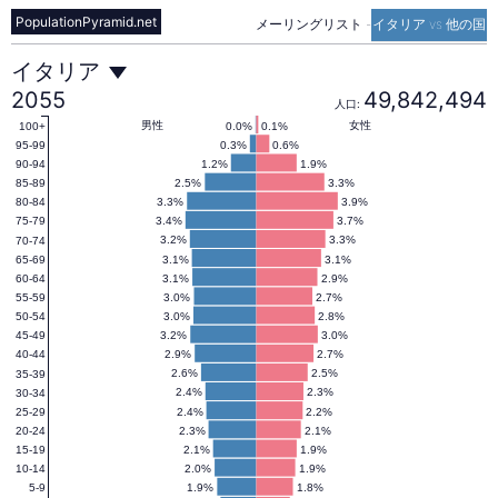
PopulationPyramid.net
メーリングリスト
-
イタリア vs 他の国
イ
イタリア
2055
49,842,494
人口:
タ
男性
女性
0.0%
0.1%
100+
0.3%
0.6%
95-99
1.2%
1.9%
90-94
2.5%
3.3%
85-89
リ
3.3%
3.9%
80-84
3.4%
3.7%
75-79
3.2%
3.3%
70-74
ア
3.1%
3.1%
65-69
3.1%
2.9%
60-64
3.0%
2.7%
55-59
の
3.0%
2.8%
50-54
3.2%
3.0%
45-49
2.9%
2.7%
40-44
人
2.6%
2.5%
35-39
2.4%
2.3%
30-34
2.4%
2.2%
25-29
2.3%
2.1%
20-24
口
2.1%
1.9%
15-19
2.0%
1.9%
10-14
1.9%
1.8%
5-9