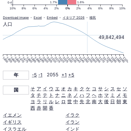
ピ
1.7%
1.6%
0-4
10%
8%
6%
4%
2%
0%
0%
2%
4%
6%
8%
10%
ラ
Download image
-
Excel
-
Embed
-
イタリア 2026
-
移民
人口
ミ
49,842,494
ッ
1950
1955
1960
1965
1970
1975
1980
1985
1990
1995
2000
2005
2010
2015
2020
2025
2030
2035
2040
2045
2050
2055
2060
2065
2070
2075
2080
2085
2090
2095
2100
ド
年
-5
-1
2055
+1
+5
2055
そ
ア
イ
ウ
エ
オ
カ
キ
ク
ケ
コ
サ
シ
ス
セ
ソ
国
年
タ
チ
テ
ト
ナ
ニ
ネ
ノ
ハ
フ
ヘ
ホ
マ
ミ
メ
モ
ヨ
ラ
リ
ル
レ
ロ
世
中
先
北
南
大
後
日
朝
東
西
赤
開
香
イエメン
イラク
イギリス
イラン
イスラエル
インド