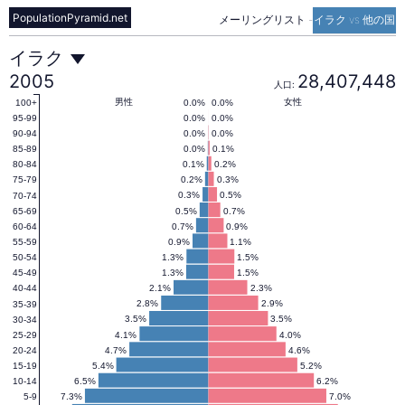
PopulationPyramid.net
メーリングリスト
-
イラク vs 他の国
イ
イラク
2005
28,407,448
人口:
ラ
男性
女性
0.0%
0.0%
100+
0.0%
0.0%
95-99
0.0%
0.0%
90-94
0.0%
0.1%
85-89
ク
0.1%
0.2%
80-84
0.2%
0.3%
75-79
0.3%
0.5%
70-74
の
0.5%
0.7%
65-69
0.7%
0.9%
60-64
0.9%
1.1%
55-59
人
1.3%
1.5%
50-54
1.3%
1.5%
45-49
2.1%
2.3%
40-44
口
2.8%
2.9%
35-39
3.5%
3.5%
30-34
4.1%
4.0%
25-29
4.7%
4.6%
20-24
ピ
5.4%
5.2%
15-19
6.5%
6.2%
10-14
7.3%
7.0%
5-9