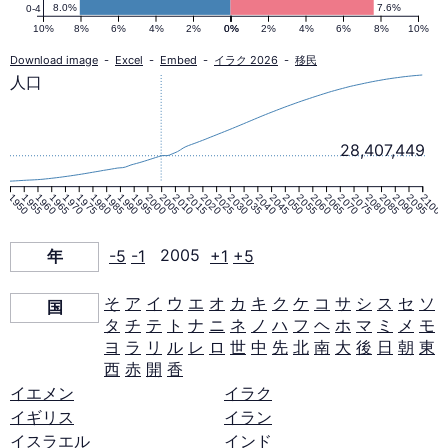
ラ
8.0%
7.6%
0-4
10%
8%
6%
4%
2%
0%
0%
2%
4%
6%
8%
10%
ミ
Download image
-
Excel
-
Embed
-
イラク 2026
-
移民
人口
ッ
28,407,449
ド
1950
1955
1960
1965
1970
1975
1980
1985
1990
1995
2000
2005
2010
2015
2020
2025
2030
2035
2040
2045
2050
2055
2060
2065
2070
2075
2080
2085
2090
2095
2100
2005
年
-5
-1
2005
+1
+5
年
そ
ア
イ
ウ
エ
オ
カ
キ
ク
ケ
コ
サ
シ
ス
セ
ソ
国
タ
チ
テ
ト
ナ
ニ
ネ
ノ
ハ
フ
ヘ
ホ
マ
ミ
メ
モ
ヨ
ラ
リ
ル
レ
ロ
世
中
先
北
南
大
後
日
朝
東
西
赤
開
香
イエメン
イラク
イギリス
イラン
イスラエル
インド