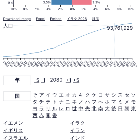
ラ
3.5%
3.3%
0-4
10%
8%
6%
4%
2%
0%
0%
2%
4%
6%
8%
10%
ミ
Download image
-
Excel
-
Embed
-
イラク 2026
-
移民
人口
93,761,929
ッ
ド
1950
1955
1960
1965
1970
1975
1980
1985
1990
1995
2000
2005
2010
2015
2020
2025
2030
2035
2040
2045
2050
2055
2060
2065
2070
2075
2080
2085
2090
2095
2100
2080
年
-5
-1
2080
+1
+5
年
そ
ア
イ
ウ
エ
オ
カ
キ
ク
ケ
コ
サ
シ
ス
セ
ソ
国
タ
チ
テ
ト
ナ
ニ
ネ
ノ
ハ
フ
ヘ
ホ
マ
ミ
メ
モ
ヨ
ラ
リ
ル
レ
ロ
世
中
先
北
南
大
後
日
朝
東
西
赤
開
香
イエメン
イラク
イギリス
イラン
イスラエル
インド