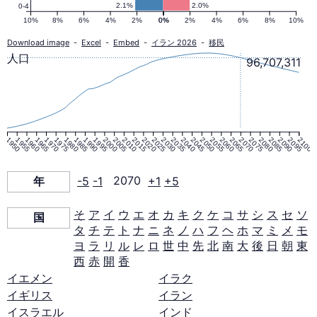
ラ
2.1%
2.0%
0-4
10%
8%
6%
4%
2%
0%
0%
2%
4%
6%
8%
10%
ミ
Download image
-
Excel
-
Embed
-
イラン 2026
-
移民
人口
96,707,311
ッ
ド
1950
1955
1960
1965
1970
1975
1980
1985
1990
1995
2000
2005
2010
2015
2020
2025
2030
2035
2040
2045
2050
2055
2060
2065
2070
2075
2080
2085
2090
2095
2100
2070
年
-5
-1
2070
+1
+5
年
そ
ア
イ
ウ
エ
オ
カ
キ
ク
ケ
コ
サ
シ
ス
セ
ソ
国
タ
チ
テ
ト
ナ
ニ
ネ
ノ
ハ
フ
ヘ
ホ
マ
ミ
メ
モ
ヨ
ラ
リ
ル
レ
ロ
世
中
先
北
南
大
後
日
朝
東
西
赤
開
香
イエメン
イラク
イギリス
イラン
イスラエル
インド