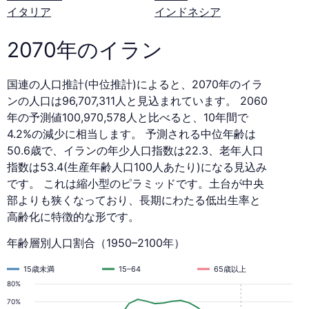
イタリア
インドネシア
2070年のイラン
国連の人口推計(中位推計)によると、2070年のイラ
ンの人口は96,707,311人と見込まれています。 2060
年の予測値100,970,578人と比べると、10年間で
4.2%の減少に相当します。 予測される中位年齢は
50.6歳で、イランの年少人口指数は22.3、老年人口
指数は53.4(生産年齢人口100人あたり)になる見込み
です。 これは縮小型のピラミッドです。土台が中央
部よりも狭くなっており、長期にわたる低出生率と
高齢化に特徴的な形です。
年齢層別人口割合（1950–2100年）
15歳未満
15–64
65歳以上
80%
70%