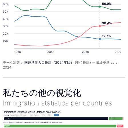
56.9%
60%
50%
40%
30.4%
30%
20%
12.7%
10%
1950
2000
2050
2100
データ出典：
国連世界人口推計（2024年版）
(中位推計) — 最終更新 July
2024.
私たちの他の視覚化
Immigration statistics per countries