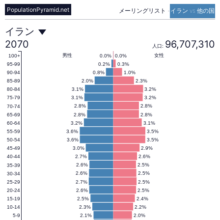
PopulationPyramid.net
メーリングリスト
-
イラン vs 他の国
イ
イラン
2070
96,707,310
人口:
ラ
男性
女性
0.0%
0.0%
100+
0.2%
0.3%
95-99
0.8%
1.0%
90-94
2.0%
2.3%
85-89
ン
3.1%
3.2%
80-84
3.1%
3.2%
75-79
2.8%
2.8%
70-74
の
2.8%
2.8%
65-69
3.2%
3.1%
60-64
3.6%
3.5%
55-59
人
3.6%
3.5%
50-54
3.0%
2.9%
45-49
2.7%
2.6%
40-44
口
2.6%
2.5%
35-39
2.6%
2.5%
30-34
2.7%
2.5%
25-29
2.6%
2.5%
20-24
ピ
2.5%
2.4%
15-19
2.3%
2.2%
10-14
2.1%
2.0%
5-9