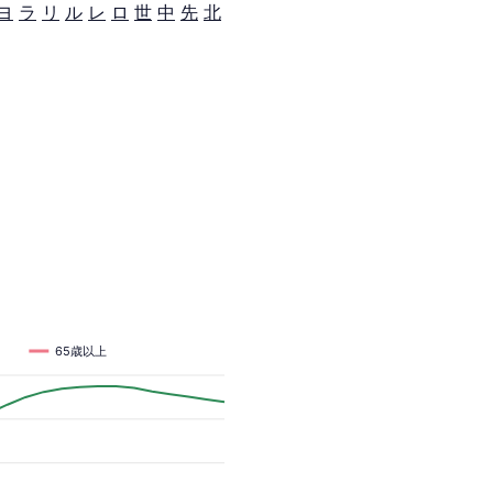
ヨ
ラ
リ
ル
レ
ロ
世
中
先
北
65歳以上