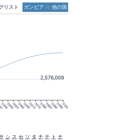
グリスト
-
ガンビア vs 他の国
2,576,009
40
2045
2050
2055
2060
2065
2070
2075
2080
2085
2090
2095
2100
サ
シ
ス
セ
ソ
タ
チ
テ
ト
ナ