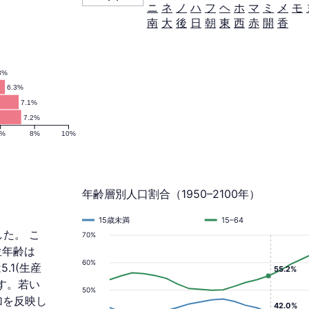
ニ
ネ
ノ
ハ
フ
ヘ
ホ
マ
ミ
メ
モ
南
大
後
日
朝
東
西
赤
開
香
3%
6.3%
7.1%
7.2%
6%
8%
10%
年齢層別人口割合（1950–2100年）
15歳未満
15–64
した。 こ
70%
中位年齢は
60%
.1(生産
55.2%
す。若い
50%
加を反映し
42.0%