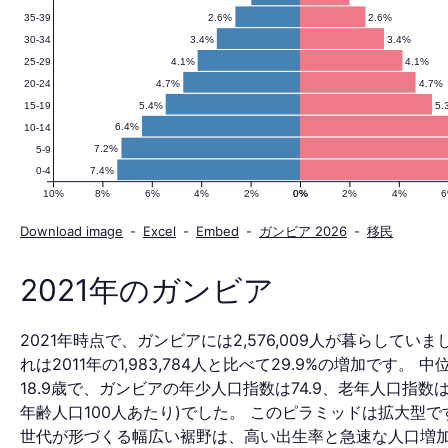
2.6%
2.6%
35-39
人
3.4%
3.4%
30-34
4.1%
4.1%
25-29
4.7%
4.7%
20-24
口
5.4%
5.
15-19
6.4%
10-14
7.2%
5-9
7.4%
0-4
ピ
10%
8%
6%
4%
2%
0%
0%
2%
4%
Download image
-
Excel
-
Embed
-
ガンビア 2026
-
移民
ラ
2021年のガンビア
2021年時点で、ガンビアには2,576,009人が暮らしていま
ミ
れは2011年の1,983,784人と比べて29.9%の増加です。 
18.9歳で、ガンビアの年少人口指数は74.9、老年人口指数は5
年齢人口100人あたり)でした。 このピラミッドは拡大型で
世代が形づくる幅広い裾野は、高い出生率と急速な人口増