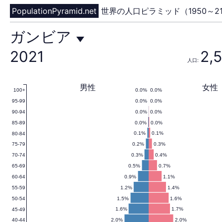
PopulationPyramid.net
世界の人口ピラミッド（1950～21
ガ
ガンビア
2021
2,
人口:
ン
男性
女性
0.0%
0.0%
100+
0.0%
0.0%
95-99
ビ
0.0%
0.0%
90-94
0.0%
0.0%
85-89
0.1%
0.1%
80-84
0.2%
0.3%
75-79
ア
0.3%
0.4%
70-74
0.5%
0.7%
65-69
0.9%
1.1%
60-64
1.2%
1.4%
55-59
の
1.5%
1.6%
50-54
1.6%
1.7%
45-49
2.0%
2.0%
40-44