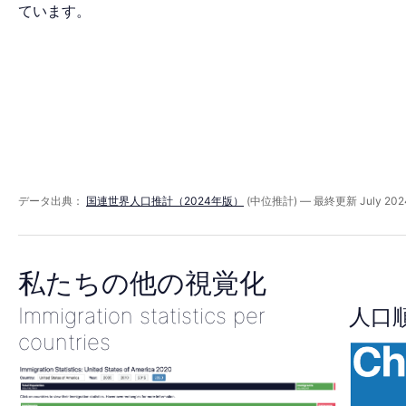
ッ
ています。
ド
2021
年
データ出典：
国連世界人口推計（2024年版）
(中位推計) — 最終更新 July 202
私たちの他の視覚化
Immigration statistics per
人口
countries