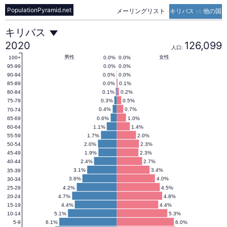
PopulationPyramid.net
メーリングリスト
-
キリバス vs 他の国
キ
キリバス
2020
126,099
人口:
リ
男性
女性
0.0%
0.0%
100+
0.0%
0.0%
95-99
0.0%
0.0%
90-94
0.0%
0.1%
85-89
バ
0.1%
0.2%
80-84
0.3%
0.5%
75-79
0.4%
0.7%
70-74
ス
0.6%
1.0%
65-69
1.1%
1.4%
60-64
1.7%
2.0%
55-59
の
2.0%
2.3%
50-54
1.9%
2.3%
45-49
2.4%
2.7%
40-44
人
3.1%
3.4%
35-39
3.6%
4.0%
30-34
4.2%
4.5%
25-29
4.7%
4.8%
20-24
口
4.4%
4.4%
15-19
5.1%
5.3%
10-14
6.1%
6.0%
5-9