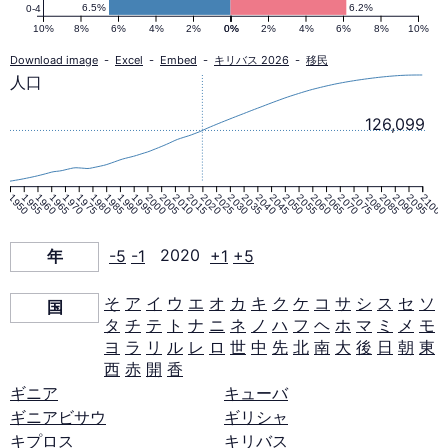
ピ
6.5%
6.2%
0-4
10%
8%
6%
4%
2%
0%
0%
2%
4%
6%
8%
10%
ラ
Download image
-
Excel
-
Embed
-
キリバス 2026
-
移民
人口
ミ
126,099
ッ
1950
1955
1960
1965
1970
1975
1980
1985
1990
1995
2000
2005
2010
2015
2020
2025
2030
2035
2040
2045
2050
2055
2060
2065
2070
2075
2080
2085
2090
2095
2100
ド
年
-5
-1
2020
+1
+5
2020
そ
ア
イ
ウ
エ
オ
カ
キ
ク
ケ
コ
サ
シ
ス
セ
ソ
国
年
タ
チ
テ
ト
ナ
ニ
ネ
ノ
ハ
フ
ヘ
ホ
マ
ミ
メ
モ
ヨ
ラ
リ
ル
レ
ロ
世
中
先
北
南
大
後
日
朝
東
西
赤
開
香
ギニア
キューバ
ギニアビサウ
ギリシャ
キプロス
キリバス