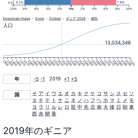
ラ
8.1%
7.8%
0-4
10%
8%
6%
4%
2%
0%
0%
2%
4%
6%
8%
10%
ミ
Download image
-
Excel
-
Embed
-
ギニア 2026
-
移民
人口
ッ
13,034,346
ド
1950
1955
1960
1965
1970
1975
1980
1985
1990
1995
2000
2005
2010
2015
2020
2025
2030
2035
2040
2045
2050
2055
2060
2065
2070
2075
2080
2085
2090
2095
2100
2019
年
-5
-1
2019
+1
+5
年
そ
ア
イ
ウ
エ
オ
カ
キ
ク
ケ
コ
サ
シ
ス
セ
ソ
国
タ
チ
テ
ト
ナ
ニ
ネ
ノ
ハ
フ
ヘ
ホ
マ
ミ
メ
モ
ヨ
ラ
リ
ル
レ
ロ
世
中
先
北
南
大
後
日
朝
東
西
赤
開
香
2019年のギニア