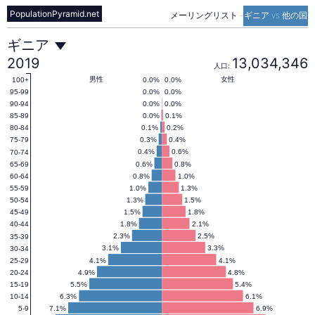
PopulationPyramid.net
メーリングリスト
-
ギニア vs 他の国
ギ
ギニア
2019
13,034,346
人口:
ニ
男性
女性
0.0%
0.0%
100+
0.0%
0.0%
95-99
0.0%
0.0%
90-94
0.0%
0.1%
85-89
ア
0.1%
0.2%
80-84
0.3%
0.4%
75-79
0.4%
0.6%
70-74
の
0.6%
0.8%
65-69
0.8%
1.0%
60-64
1.0%
1.3%
55-59
人
1.3%
1.5%
50-54
1.5%
1.8%
45-49
1.8%
2.1%
40-44
口
2.3%
2.5%
35-39
3.1%
3.3%
30-34
4.1%
4.1%
25-29
4.9%
4.8%
20-24
ピ
5.5%
5.4%
15-19
6.3%
6.1%
10-14
7.1%
6.9%
5-9