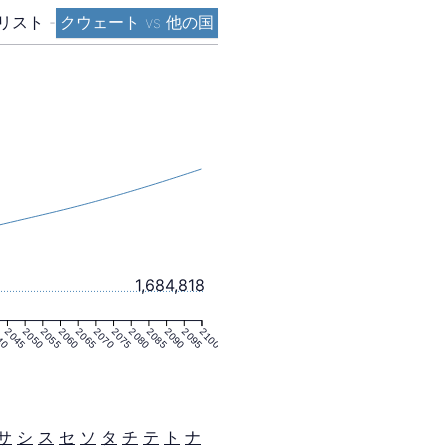
リスト
-
クウェート vs 他の国
1,684,818
40
2045
2050
2055
2060
2065
2070
2075
2080
2085
2090
2095
2100
サ
シ
ス
セ
ソ
タ
チ
テ
ト
ナ