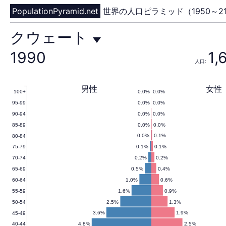
PopulationPyramid.net
世界の人口ピラミッド（1950～21
ク
クウェート
1990
1,
人口:
ウ
男性
女性
0.0%
0.0%
100+
0.0%
0.0%
95-99
ェ
0.0%
0.0%
90-94
0.0%
0.0%
85-89
0.0%
0.1%
80-84
0.1%
0.1%
75-79
ー
0.2%
0.2%
70-74
0.5%
0.4%
65-69
1.0%
0.6%
60-64
1.6%
0.9%
55-59
ト
2.5%
1.3%
50-54
3.6%
1.9%
45-49
4.8%
2.5%
40-44