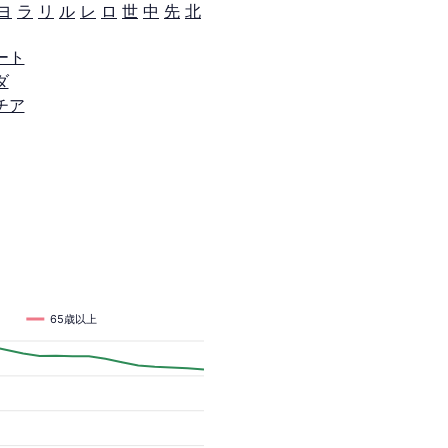
ヨ
ラ
リ
ル
レ
ロ
世
中
先
北
ート
ダ
チア
65歳以上