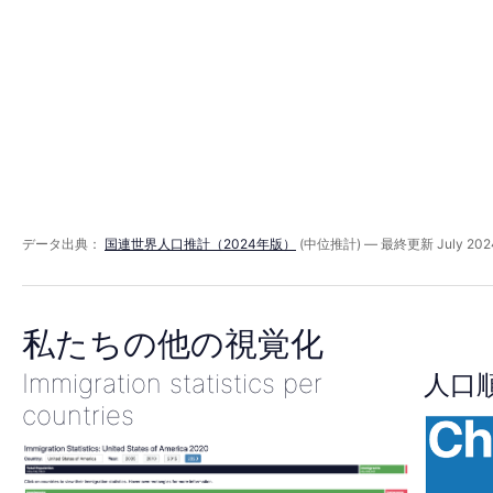
ミ
ッ
ド
1990
データ出典：
国連世界人口推計（2024年版）
(中位推計) — 最終更新 July 202
年
私たちの他の視覚化
Immigration statistics per
人口
countries