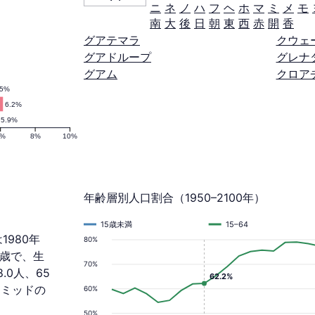
ニ
ネ
ノ
ハ
フ
ヘ
ホ
マ
ミ
メ
モ
南
大
後
日
朝
東
西
赤
開
香
グアテマラ
クウェ
グアドループ
グレナ
グアム
クロア
.5%
6.2%
5.9%
6%
8%
10%
年齢層別人口割合（1950–2100年）
15歳未満
15–64
1980年
80%
.4歳で、生
70%
.0人、65
62.2%
ラミッドの
60%
50%