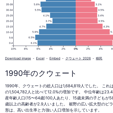
5.6%
3.1%
35-39
の
5.5%
3.5%
30-34
4.1%
3.4%
25-29
3.7%
3.5%
20-24
人
4.7%
4.3%
15-19
5.9%
5
10-14
6.5%
5-9
6.1%
0-4
口
10%
8%
6%
4%
2%
0%
0%
2%
4%
Download image
-
Excel
-
Embed
-
クウェート 2026
-
移民
ピ
1990年のクウェート
1990年、クウェートの総人口は1,684,819人でした。 これは
ラ
の1,504,782人と比べて12.0%の増加です。 中位年齢は23
産年齢人口(15〜64歳)100人あたり、15歳未満の子どもが58
歳以上の高齢者が2.9人いました。 裾野の広い拡大型のピ
形は、高い出生率と力強い人口増加を示しています。