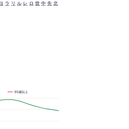
ヨ
ラ
リ
ル
レ
ロ
世
中
先
北
65歳以上