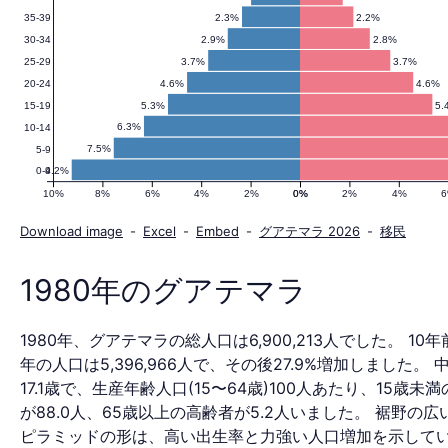
2.3%
2.2%
35-39
の
2.9%
2.8%
30-34
3.7%
3.7%
25-29
4.6%
4.6%
20-24
人
5.3%
5.
15-19
6.3%
10-14
7.5%
5-9
9.2%
0-4
口
10%
8%
6%
4%
2%
0%
0%
2%
4%
Download image
-
Excel
-
Embed
-
グアテマラ 2026
-
移民
ピ
1980年のグアテマラ
1980年、グアテマラの総人口は6,900,213人でした。 10年前
ラ
年の人口は5,396,966人で、その後27.9%増加しました。
17.1歳で、生産年齢人口(15〜64歳)100人あたり、15歳未
が88.0人、65歳以上の高齢者が5.2人いました。 裾野の
ピラミッドの形は、高い出生率と力強い人口増加を示して