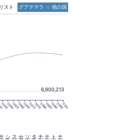
リスト
-
グアテマラ vs 他の国
6,900,213
40
2045
2050
2055
2060
2065
2070
2075
2080
2085
2090
2095
2100
サ
シ
ス
セ
ソ
タ
チ
テ
ト
ナ