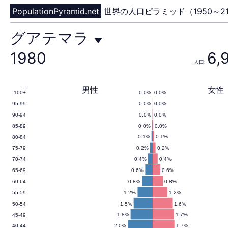
PopulationPyramid.net
世界の人口ピラミッド（1950～21
グ
グアテマラ
1980
6,
人口:
ア
男性
女性
0.0%
0.0%
100+
0.0%
0.0%
95-99
テ
0.0%
0.0%
90-94
0.0%
0.0%
85-89
0.1%
0.1%
80-84
0.2%
0.2%
75-79
マ
0.4%
0.4%
70-74
0.6%
0.6%
65-69
0.8%
0.8%
60-64
1.2%
1.2%
55-59
ラ
1.5%
1.6%
50-54
1.8%
1.7%
45-49
2.0%
1.7%
40-44