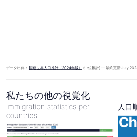
ミ
ッ
ド
1980
データ出典：
国連世界人口推計（2024年版）
(中位推計) — 最終更新 July 202
年
私たちの他の視覚化
Immigration statistics per
人口
countries