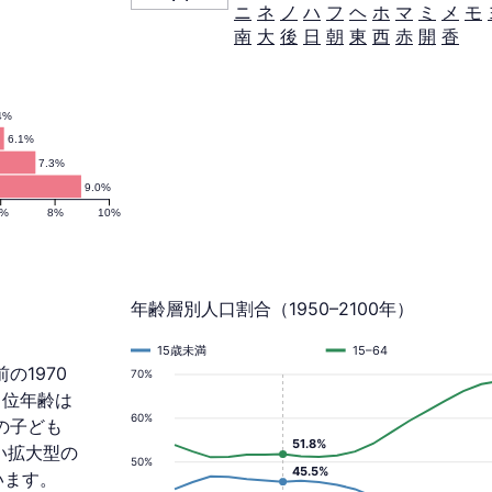
ニ
ネ
ノ
ハ
フ
ヘ
ホ
マ
ミ
メ
モ
南
大
後
日
朝
東
西
赤
開
香
4%
6.1%
7.3%
9.0%
6%
8%
10%
年齢層別人口割合（1950–2100年）
15歳未満
15–64
の1970
70%
 中位年齢は
60%
満の子ども
51.8%
広い拡大型の
50%
45.5%
います。