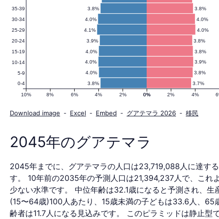
3.8%
3.8%
35-39
の
4.0%
4.0%
30-34
4.1%
4.0%
25-29
3.9%
3.8%
20-24
人
4.0%
3.8%
15-19
4.0%
3.9%
10-14
4.0%
3.8%
5-9
3.8%
3.7%
0-4
口
10%
8%
6%
4%
2%
0%
0%
2%
4%
Download image
-
Excel
-
Embed
-
グアテマラ 2026
-
移民
ピ
2045年のグアテマラ
2045年までに、グアテマラの人口は23,719,088人に達す
ラ
す。 10年前の2035年の予測人口は21,394,237人で、これよ
少ない水準です。 中位年齢は32.1歳になると予測され、生
(15〜64歳)100人あたり、15歳未満の子どもは33.6人、6
齢者は11.7人になる見込みです。 このピラミッドは静止型