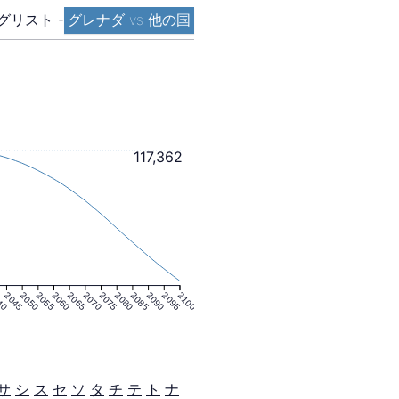
グリスト
-
グレナダ vs 他の国
117,362
40
2045
2050
2055
2060
2065
2070
2075
2080
2085
2090
2095
2100
サ
シ
ス
セ
ソ
タ
チ
テ
ト
ナ