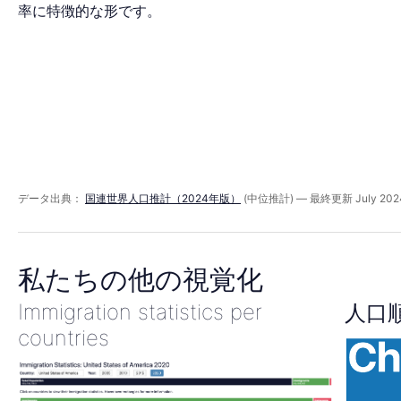
ッ
率に特徴的な形です。
ド
2026
年
データ出典：
国連世界人口推計（2024年版）
(中位推計) — 最終更新 July 202
私たちの他の視覚化
Immigration statistics per
人口
countries