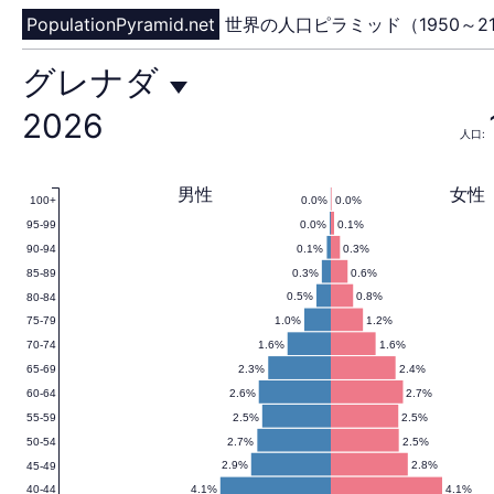
PopulationPyramid.net
世界の人口ピラミッド（1950～21
グ
グレナダ
2026
人口:
レ
男性
女性
0.0%
0.0%
100+
0.0%
0.1%
95-99
ナ
0.1%
0.3%
90-94
0.3%
0.6%
85-89
0.5%
0.8%
80-84
1.0%
1.2%
75-79
ダ
1.6%
1.6%
70-74
2.3%
2.4%
65-69
2.6%
2.7%
60-64
2.5%
2.5%
55-59
の
2.7%
2.5%
50-54
2.9%
2.8%
45-49
4.1%
4.1%
40-44