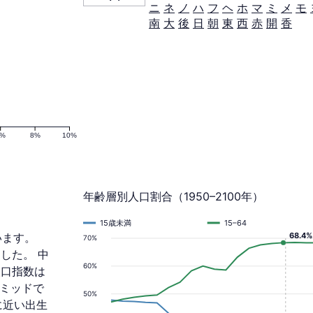
ニ
ネ
ノ
ハ
フ
ヘ
ホ
マ
ミ
メ
モ
南
大
後
日
朝
東
西
赤
開
香
6%
8%
10%
年齢層別人口割合（1950–2100年）
15歳未満
15–64
います。
68.4%
70%
ました。 中
60%
人口指数は
ラミッドで
50%
に近い出生