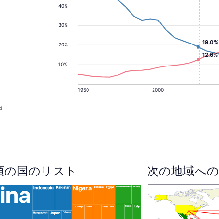
40%
30%
19.0%
20%
12.6%
10%
1950
2000
4.
順の国のリスト
次の地域への