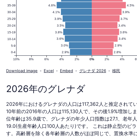
4.6%
4.5%
35-39
人
4.1%
3.9%
30-34
3.9%
3.7%
25-29
3.5%
3.4%
20-24
口
3.8%
3.6%
15-19
3.6%
3.4%
10-14
3.0%
2.9%
5-9
2.9%
2.8%
0-4
ピ
10%
8%
6%
4%
2%
0%
0%
2%
4%
Download image
-
Excel
-
Embed
-
グレナダ 2026
-
移民
ラ
2026年のグレナダ
2026年におけるグレナダの人口は117,362人と推定されて
ミ
10年前の2016年の人口は115,130人で、その後1.9%増加し
位年齢は35.9歳で、グレナダの年少人口指数は27.1、老年
19.0(生産年齢人口100人あたり)です。 これは静止型のピ
す。高齢層を除く各年齢層の人数がほぼ同じで、置換水準