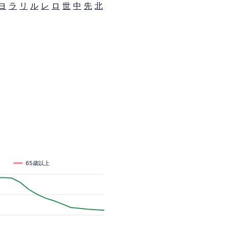
ヨ
ラ
リ
ル
レ
ロ
世
中
先
北
65歳以上