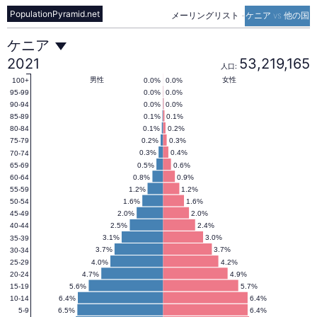
PopulationPyramid.net
メーリングリスト
-
ケニア vs 他の国
ケ
ケニア
2021
53,219,165
人口:
ニ
男性
女性
0.0%
0.0%
100+
0.0%
0.0%
95-99
0.0%
0.0%
90-94
0.1%
0.1%
85-89
ア
0.1%
0.2%
80-84
0.2%
0.3%
75-79
0.3%
0.4%
70-74
の
0.5%
0.6%
65-69
0.8%
0.9%
60-64
1.2%
1.2%
55-59
人
1.6%
1.6%
50-54
2.0%
2.0%
45-49
2.5%
2.4%
40-44
口
3.1%
3.0%
35-39
3.7%
3.7%
30-34
4.0%
4.2%
25-29
4.7%
4.9%
20-24
ピ
5.6%
5.7%
15-19
6.4%
6.4%
10-14
6.5%
6.4%
5-9