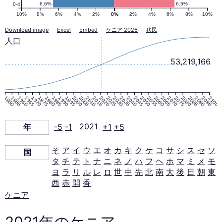
ラ
6.6%
6.5%
0-4
10%
8%
6%
4%
2%
0%
0%
2%
4%
6%
8%
10%
ミ
Download image
-
Excel
-
Embed
-
ケニア 2026
-
移民
人口
ッ
53,219,166
ド
1950
1955
1960
1965
1970
1975
1980
1985
1990
1995
2000
2005
2010
2015
2020
2025
2030
2035
2040
2045
2050
2055
2060
2065
2070
2075
2080
2085
2090
2095
2100
2021
年
-5
-1
2021
+1
+5
年
そ
ア
イ
ウ
エ
オ
カ
キ
ク
ケ
コ
サ
シ
ス
セ
ソ
国
タ
チ
テ
ト
ナ
ニ
ネ
ノ
ハ
フ
ヘ
ホ
マ
ミ
メ
モ
ヨ
ラ
リ
ル
レ
ロ
世
中
先
北
南
大
後
日
朝
東
西
赤
開
香
ケニア
2021年のケニア